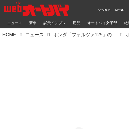
ニュース
新車
試乗インプレ
用品
オートバイ女子部
絶
HOME
ニュース
ホンダ「フォルツァ125」の2021年モデルが登場！ 欧州で人気のプレミアムスクーターが、より実用的に進化【2021速報】