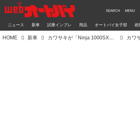
ニュース
新車
試乗インプレ
用品
オートバイ女子部
絶
HOME
新車
カワサキが「Ninja 1000SX」の2021年モデルを発表！ 2020年モデルと比較チェック