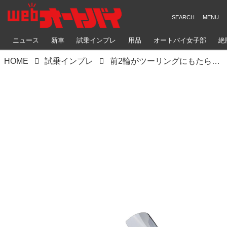
ニュース
新車
試乗インプレ
用品
オートバイ女子部
絶
HOME
試乗インプレ
前2輪がツーリングにもたらすメリットとは？ ヤマハ「ナイケン」「ナイケンGT」の長距離走行性能を解説！