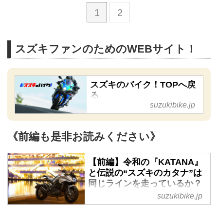
1
2
スズキファンのためのWEBサイト！
スズキのバイク！TOPへ戻
る
suzukibike.jp
【スズキが好き！ その気持ちを
応援したい】当サイト「スズキの
《前編も是非お読みください》
バイク！」はファンのために役立
つ情報やライフスタイルを様々な
【前編】令和の『KATANA』
角度から紹介します。貴方のスズ
と伝説の“スズキのカタナ”は
同じラインを走っているか？
キ愛がもっともっと大きく育ちま
- スズキのバイク
suzukibike.jp
すように。
まずはじめに、このバイクはネー