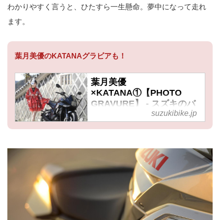
わかりやすく言うと、ひたすら一生懸命。夢中になって走れ
ます。
葉月美優のKATANAグラビアも！
葉月美優
×KATANA①【PHOTO
GRAVURE】 - スズキのバ
suzukibike.jp
イク！
モデルの葉月美優さんと新世代カ
タナのコラボ―レーション企画。
カタナの男らしさと女性ライダー
の繊細さが交わるグラビアをお楽
しみください。