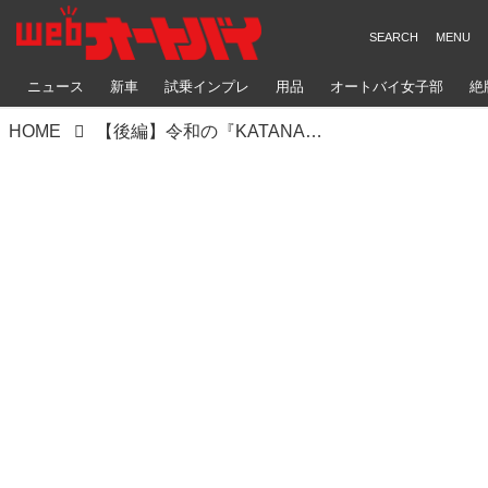
ニュース
新車
試乗インプレ
用品
オートバイ女子部
絶
HOME
【後編】令和の『KATANA』と伝説の“スズキのカタナ”は同じラインを走っているか？