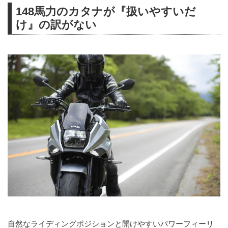
ミングに関係なく純粋に大排気量
148馬力のカタナが『扱いやすいだ
スポーツとして最高のバイクに仕
け』の訳がない
上がっている、ということを伝え
ておきたいと思います。そのうえ
で、伝説ともいえるスズキの
『KATANA』の名を受け継ぐに足
るものかどうか。その答えは……
自然なライディングポジションと開けやすいパワーフィーリ