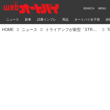
ニュース
新車
試乗インプレ
用品
オートバイ女子部
絶
HOME
ニュース
トライアンフが新型「STREET TRIPLE RS」を発表！ クラス最軽量で、エンジンの出力＆トルクを増強！