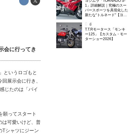
外】
ヨシムラ「TORNADO S-
1」詳細解説｜究極のスー
パースポーツを具現化した
新たな“トルネード”【ヨシ
ムラ伝】
T.T.Rモータース「モンキ
ー125」【カスタム・モー
ターショー2026】
品展示会に行ってき
6」というロゴもと
今回展示会に行き、
番感じたのは「バイ
事を願ってスタート
のは可愛いけど、普
のTシャツにジーン