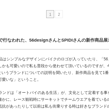
1
2
本店で行なわれた、56designさんとSPIDIさんの新作商
んの商品はシンプルなデザインにバイクのロゴが入っていたり、「5
しかも可愛いので私も普段から使わせて頂いているのですが、
ign"というブランドについての説明を聞いたり、新作商品を見て1
可愛いな」ということ。
んのブランドは「オートバイのある生活」が、文化として定着する
確かに、レース観戦時にサーキットでチームウエアを着ている
抵抗があったりして以前は私も街乗りする時は好きなブランド