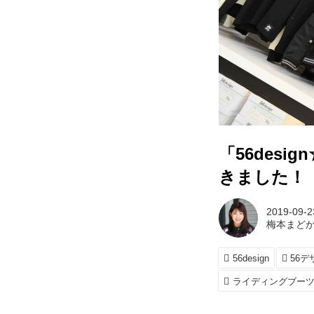
「56des
きました！
2019-09-2
梅本まど
56design
56デ
ライディングブー