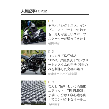
ヤマハ「シグナス X」イン
プレ｜ストリートでも峠で
も、走りが楽しいスポーツ
スクーターが帰ってきた！
横田和彦
ヨシムラ「KATANA
1135R」詳細解説｜コンプリ
ートカスタムの手法で5台の
みを製作した究極の銘刀
【ヨシムラ伝】
webオートバイ編集部
なんとR値8.5という高性能
エアマット「TRI-FLEC8」
が凄い。分厚く寝心地も良
くてコンパクトなオールシ
ーズン対応マットを試して
若林浩志
みた〈若林浩志のスーパ