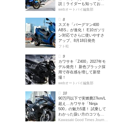
説｜ライダーも知っておく
べきポイントをチェック！
webオートバイ編集部
スズキ「バーグマン400
ABS」が進化！ E10ガソリ
ン対応でさらに使いやすさ
アップ、8月18日発売
フト松
カワサキ「Z400」2027年モ
デル発売！ 新色ブラック採
用で存在感を増して新登
場！
webオートバイ編集部
90万円以下で実燃費27km/L
超え…カワサキ「Ninja
500」の魅力5選！ 試乗して
わかった扱い方のコツも紹
介
Kawasaki Good Times Journal 編集部