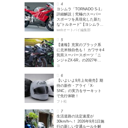
ー・カブカブ・ダイアリー
ヨシムラ「TORNADO S-1」
ズ Vol.385〉
詳細解説｜究極のスーパー
スポーツを具現化した新た
な“トルネード”【ヨシムラ
伝】
webオートバイ編集部
【速報】充実のブラック系
に北米独自色も！ カワサキ4
気筒スーパースポーツ「ニ
ンジャZX-6R」の2027年モ
デルを発表、2気筒ニンジャ
ヨ
も出たよ【海外】
【いよいよ9月上旬発売】期
待の新作・アライ「X-
SNC」の実力をサーキット
で先行体験！
フト松
生活道路の法定速度が
30km/hへ！ 2026年9月1日施
行の新しい交通ルールを解