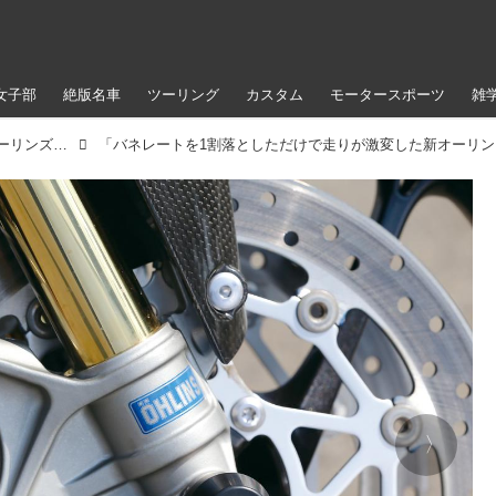
女子部
絶版名車
ツーリング
カスタム
モータースポーツ
雑
バネレートを1割落としただけで走りが激変した新オーリンズ『TRIUMPH DAYTONA675R』（2014年）
「バネレートを