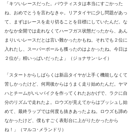
「キツいレースだった。バウティスタは本当にすごかった
ね、おめでとうを言わなきゃ。リアタイヤに少し問題があっ
て、まずはレースを走り切ることを目標にしていたんだ。な
かなか全開では走れなくてハーフガス状態だったから、あん
まりいいレースだとは言い難かったかもね。それでも２位に
入れたし、スーパーポールも獲ったのはよかったね。今日は
２位が」精いっぱいだったよ」（ジョナサン･レイ）
「スタートからしばらくは新品タイヤが上手く機能しなくて
苦しかったけど、何周後からはうまく走り始めたんだ。ヤマ
ハとチームがいいバイクを作ってくれたおかげで、ラクに自
分のリズムで走れたよ。ロウズが見えてからはプッシュし始
めて、最終ラップでは何度も抜きあったよね。ロウズも諦め
なかったけど、僕もすごく表彰台に上がりたかったから
ね！」（マルコ･メランドリ）