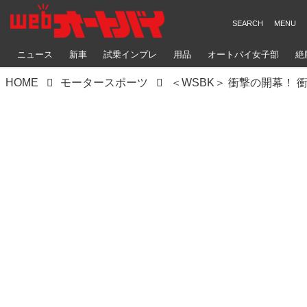
ニュース
新車
試乗インプレ
用品
オートバイ女子部
絶
HOME
モータースポーツ