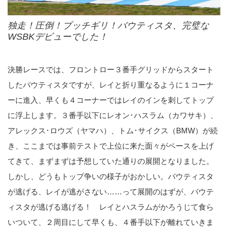
独走！圧倒！ブッチギリ！バウティスタ、完璧な
WSBKデビューでした！
決勝レースでは、フロントロー３番手グリッドからスタート
したバウティスタですが、レイと折り重なるように１コーナ
ーに進入、早くも４コーナーではレイのインを刺してトップ
に浮上します。３番手以下にレオン･ハスラム（カワサキ）、
アレックス･ロウズ（ヤマハ）、トム･サイクス（BMW）が続
き、ここまでは事前テストで上位に来た面々がペースを上げ
てきて、まずまずは予想していた通りの展開となりました。
しかし、どうもトップ争いの様子がおかしい。バウティスタ
が逃げる、レイが逃がさない……って展開のはずが、バウテ
ィスタが逃げる逃げる！ レイとハスラムがかろうじて食ら
いついて、２周目にして早くも、４番手以下が離れていきま