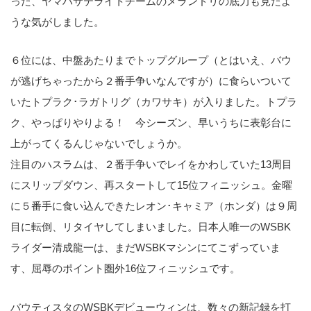
った、ヤマハサテライトチームのメランドリの底力も見たよ
うな気がしました。
６位には、中盤あたりまでトップグループ（とはいえ、バウ
が逃げちゃったから２番手争いなんですが）に食らいついて
いたトプラク･ラガトリグ（カワサキ）が入りました。トプラ
ク、やっぱりやりよる！ 今シーズン、早いうちに表彰台に
上がってくるんじゃないでしょうか。
注目のハスラムは、２番手争いでレイをかわしていた13周目
にスリップダウン、再スタートして15位フィニッシュ。金曜
に５番手に食い込んできたレオン･キャミア（ホンダ）は９周
目に転倒、リタイヤしてしまいました。日本人唯一のWSBK
ライダー清成龍一は、まだWSBKマシンにてこずっていま
す、屈辱のポイント圏外16位フィニッシュです。
バウティスタのWSBKデビューウィンは、数々の新記録を打