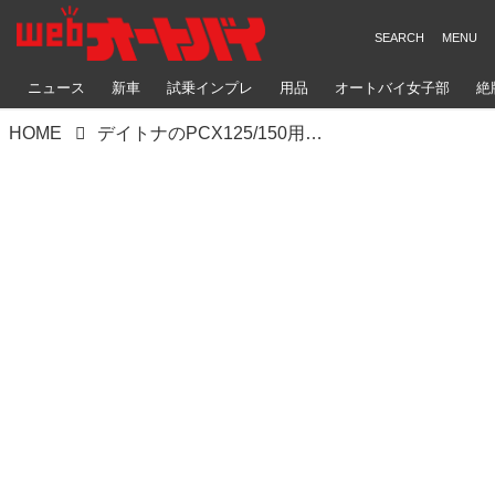
ニュース
新車
試乗インプレ
用品
オートバイ女子部
絶
HOME
デイトナのPCX125/150用シールドは、便利なオプションバーが付属！