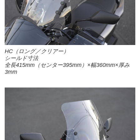
HC（ロング／クリアー）
シールド寸法
全長415mm（センター395mm）×幅360mm×厚み
3mm