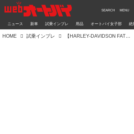
ニュース
新車
試乗インプレ
用品
オートバイ女子部
絶
HOME
試乗インプレ
【HARLEY-DAVIDSON FAT BOY】1868㏄搭載車はH-D創業115周年記念車からも2タイプ選べる！【試乗インプレ】(2017年)