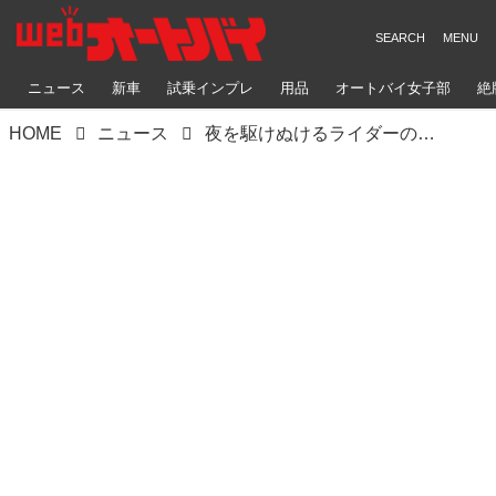
ニュース
新車
試乗インプレ
用品
オートバイ女子部
絶
HOME
ニュース
夜を駆けぬけるライダーのための第2回カフェミーティング開催