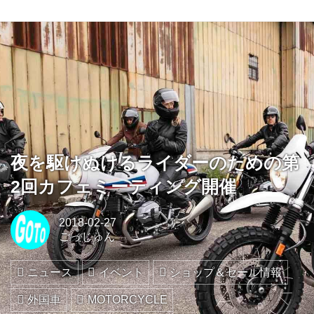
夜を駆けぬけるライダーのための第
2回カフェミーティング開催
2018-02-27
ごっじゅん
ニュース
イベント
ショップ＆セール情報
外国車
MOTORCYCLE