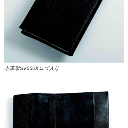
本革製SV650Xロゴ入り