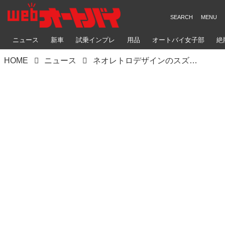
ニュース
新車
試乗インプレ
用品
オートバイ女子部
絶
HOME
ニュース
ネオレトロデザインのスズキ「SV650X」ロゴ入りブックカバーをプレゼント