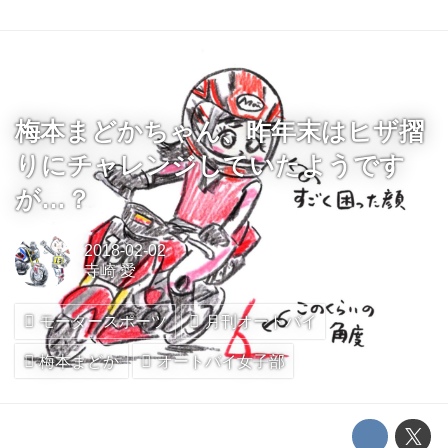
梅本まどかちゃん、昨年末はヒザ摺
りにチャレンジしていたようです
が…？
2018-02-02
寺崎 愛
モータースポーツ
月刊オートバイ
梅本まどか
オートバイ女子部