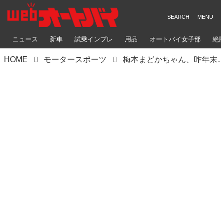
ニュース
新車
試乗インプレ
用品
オートバイ女子部
絶
HOME
モータースポーツ
梅本まどかちゃん、昨年末はヒザ