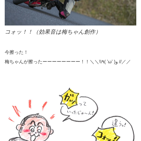
コォッ！！（効果音は梅ちゃん創作）
今擦った！
梅ちゃんが擦ったーーーーーーーー！！＼＼\\٩( 'ω' )و //／／