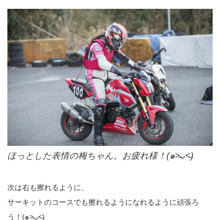
ほっとした表情の梅ちゃん。お疲れ様！(๑˃̵ᴗ˂̵)
次は右も擦れるように、
サーキットのコースでも擦れるようになれるように頑張ろ
う！(๑˃̵ᴗ˂̵)