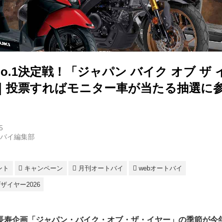
o.1決定戦！「ジャパン バイク オブ ザ 
開催｜投票すればモニター車が当たる抽選に
5
トバイ編集部
ント
キャンペーン
月刊オートバイ
webオートバイ
イヤー2026
長寿企画「ジャパン・バイク・オブ・ザ・イヤー」の季節が今