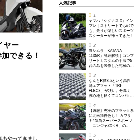
人気記事
ヤマハ「シグナス X」イン
プレ｜ストリートでも峠で
も、走りが楽しいスポーツ
スクーターが帰ってきた！
イヤー
ヨシムラ「KATANA
参加できる！
1135R」詳細解説｜コンプ
リートカスタムの手法で5
台のみを製作した究極の銘
刀【ヨシムラ伝】
なんとR値8.5という高性
能エアマット「TRI-
FLEC8」が凄い。分厚く
寝心地も良くてコンパクト
なオールシーズン対応マッ
トを試してみた〈若林浩志
のスーパー・カブカブ・ダ
【速報】充実のブラック系
イアリーズ Vol.385〉
に北米独自色も！ カワサ
キ4気筒スーパースポーツ
「ニンジャZX-6R」の
2027年モデルを発表、2気
筒ニンジャも出たよ【海
年もやってきまし