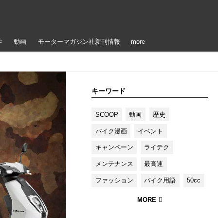
学
動画
モーターマガジン社新刊情報
more
キーワード
SCOOP
動画
歴史
バイク漫画
イベント
キャンペーン
ライテク
メンテナンス
最高速
ファッション
バイク用語
50cc