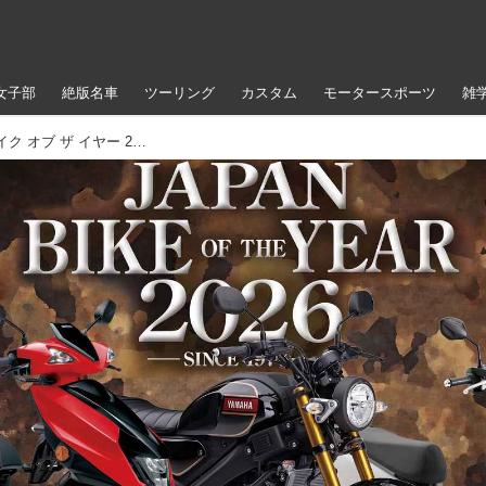
女子部
絶版名車
ツーリング
カスタム
モータースポーツ
雑
国産車人気No.1決定戦！「ジャパン バイク オブ ザ イヤー 2026」開催｜投票すればモニター車が当たる抽選に参加できる！