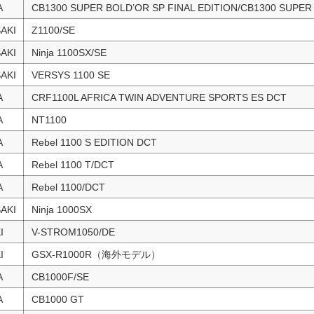
A
CB1300 SUPER BOLD’OR SP FINAL EDITION/CB1300 SUPER
AKI
Z1100/SE
AKI
Ninja 1100SX/SE
AKI
VERSYS 1100 SE
A
CRF1100L AFRICA TWIN ADVENTURE SPORTS ES DCT
A
NT1100
A
Rebel 1100 S EDITION DCT
A
Rebel 1100 T/DCT
A
Rebel 1100/DCT
AKI
Ninja 1000SX
I
V-STROM1050/DE
I
GSX-R1000R（海外モデル）
A
CB1000F/SE
A
CB1000 GT