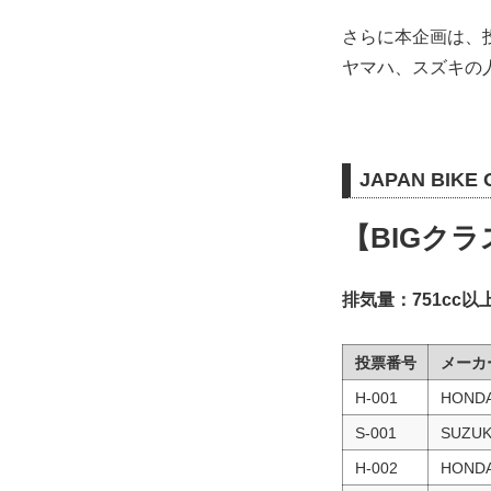
さらに本企画は、
ヤマハ、スズキの
JAPAN BIKE
【BIGクラ
排気量：751cc以
投票番号
メーカ
H-001
HOND
S-001
SUZUK
H-002
HOND