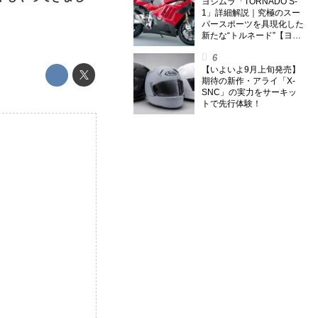
外】
ヨシムラ「TORNADO S-
1」詳細解説｜究極のスー
パースポーツを具現化した
新たな“トルネード”【ヨシ
ムラ伝】
【いよいよ9月上旬発売】
期待の新作・アライ「X-
SNC」の実力をサーキッ
トで先行体験！