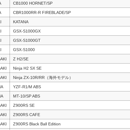
A
CB1000 HORNET/SP
A
CBR1000RR-R FIREBLADE/SP
I
KATANA
I
GSX-S1000GX
I
GSX-S1000GT
I
GSX-S1000
AKI
Z H2/SE
AKI
Ninja H2 SX SE
AKI
Ninja ZX-10R/RR（海外モデル）
HA
YZF-R1/M ABS
HA
MT-10/SP ABS
AKI
Z900RS SE
AKI
Z900RS CAFE
AKI
Z900RS Black Ball Edition