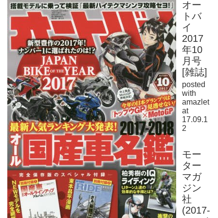
オー
トバ
イ
2017
年10
月号
[雑誌]
posted
with
amazlet
at
17.09.1
2
モー
ター
マガ
ジン
社
(2017-