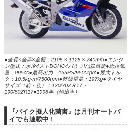
●全長×全高×全幅：2105 × 1125 × 740mm●エンジ
ン型式：水冷4ストDOHC4バルブV型2気筒●総排気
量：995cc●最高出力：135PS/9500rpm●最大トル
ク：10.5kg-m/7500rpm●乾燥重量：197kg●タイヤ
サイズ（前・後）：120/70ZＲ17・
190/50ZR17●1998年（輸出車）
『バイク擬人化菌書』は月刊オートバ
イでも連載中！