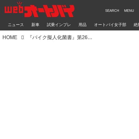
ニュース
新車
試乗インプレ
用品
オートバイ女子部
絶
HOME
『バイク擬人化菌書』第26輪「やればできる子」 作：鈴木秀吉