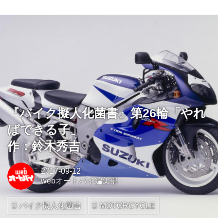
『バイク擬人化菌書』第26輪「やれ
ばできる子」
作：鈴木秀吉
2017-09-12
webオートバイ編集部
バイク擬人化菌書
MOTORCYCLE