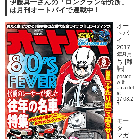
伊藤真一さんの「ロングラン研究所」
は月刊オートバイで連載中！
オー
トバ
イ
2017
年9月
号 [雑
誌]
posted
with
amazlet
at
17.08.2
7
モー
ター
マガ