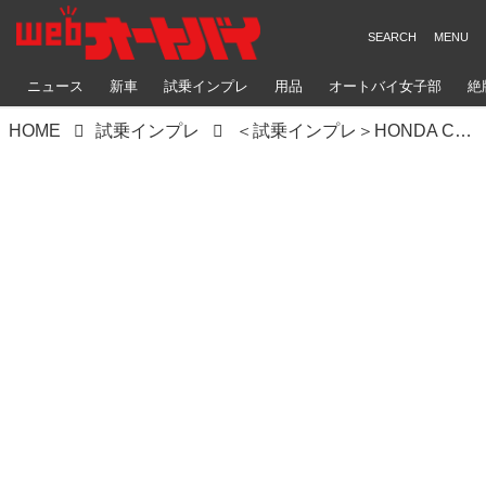
ニュース
新車
試乗インプレ
用品
オートバイ女子部
絶
HOME
試乗インプレ
＜試乗インプレ＞HONDA CBR650F（2017年・伊藤真一）