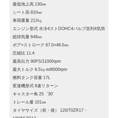
最低地上高 130㎜
シート高 810㎜
車両重量 213㎏
エンジン形式 水冷4ストDOHC4バルブ並列4気筒
総排気量 648㎜
ボア×ストローク 67.0×46.0㎜
圧縮比 11.4
最高出力 90PS/11000rpm
最大トルク 6.5㎏-m/8000rpm
燃料タンク容量 17L
変速機形式 6速リターン
キャスター角 25゜30′
トレール量 101㎜
タイヤサイズ（前・後） 120/70ZR17・