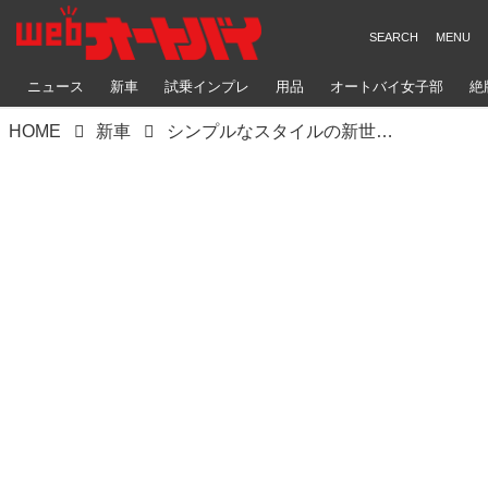
ニュース
新車
試乗インプレ
用品
オートバイ女子部
絶
HOME
新車
シンプルなスタイルの新世代クルーザー「BOLT」 2017モデルでフランジレスタンクと新色を採用 YAMAHA BOLT ABS/BOLT Rスペック ABS