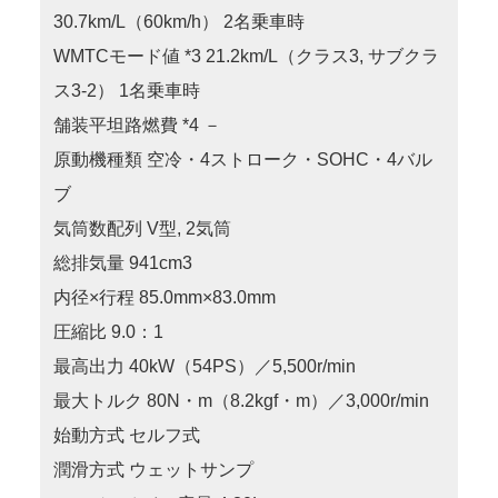
30.7km/L（60km/h） 2名乗車時
WMTCモード値 *3 21.2km/L（クラス3, サブクラ
ス3-2） 1名乗車時
舗装平坦路燃費 *4 －
原動機種類 空冷・4ストローク・SOHC・4バル
ブ
気筒数配列 V型, 2気筒
総排気量 941cm3
内径×行程 85.0mm×83.0mm
圧縮比 9.0：1
最高出力 40kW（54PS）／5,500r/min
最大トルク 80N・m（8.2kgf・m）／3,000r/min
始動方式 セルフ式
潤滑方式 ウェットサンプ