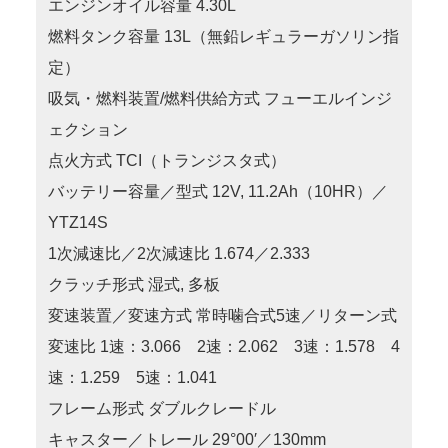
エンジンオイル容量 4.30L
燃料タンク容量 13L（無鉛レギュラーガソリン指
定）
吸気・燃料装置/燃料供給方式 フューエルインジ
ェクション
点火方式 TCI（トランジスタ式）
バッテリー容量／型式 12V, 11.2Ah（10HR）／
YTZ14S
1次減速比／2次減速比 1.674／2.333
クラッチ形式 湿式, 多板
変速装置／変速方式 常時噛合式5速／リターン式
変速比 1速：3.066 2速：2.062 3速：1.578 4
速：1.259 5速：1.041
フレーム形式 ダブルクレードル
キャスター／トレール 29°00′／130mm