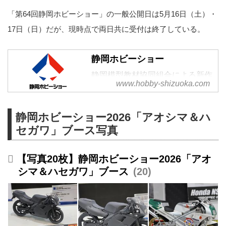
「第64回静岡ホビーショー」の一般公開日は5月16日（土）・
17日（日）だが、現時点で両日共に受付は終了している。
静岡ホビーショー
静岡模型教材協同組合による新作
www.hobby-shizuoka.com
見本市イベント。モデラーズクラ
ブ合同作品展も同時開催。
静岡ホビーショー2026「アオシマ＆ハ
セガワ」ブース写真
【写真20枚】静岡ホビーショー2026「アオ
シマ＆ハセガワ」ブース
20