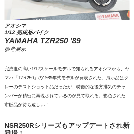
アオシマ
1/12 完成品バイク
YAMAHA TZR250 ’89
参考展示
完成度の高い1/12スケールモデルで知られるアオシマから、ヤ
マハ「TZR250」の1989年式モデルが発表された。展示品はグ
レーのテストショット品だったが、特徴的な後方排気のチャ
ンバーが精密に再現されているのが見て取れる。彩色された
市販品が待ち遠しい！
NSR250Rシリーズもアップデートされ新
登場！