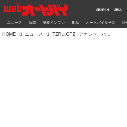
ニュース
新車
試乗インプレ
用品
オートバイ女子部
絶
HOME
ニュース
TZRにGPZ!! アオシマ、ハセガワブースにも見逃せないバイクモデルが盛りだくさん！【静岡ホビーショー2026 現地レポート】