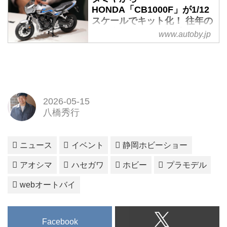
HONDA「CB1000F」が1/12
スケールでキット化！ 往年の
人気車種も続々登場【静岡ホ
www.autoby.jp
ビーショー2026 現地レポー
ト】 - webオートバイ
2026-05-15
八橋秀行
ニュース
イベント
静岡ホビーショー
アオシマ
ハセガワ
ホビー
プラモデル
webオートバイ
Facebook