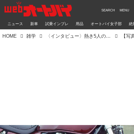
ニュース
新車
試乗インプレ
用品
オートバイ女子部
絶
HOME
雑学
〈インタビュー〉熱き5人の開発者に聞くカワサキ「ゼファー」誕生秘話｜信念を燃料に、彼らは“空冷の復活”を成し遂げた！【空冷4発ヨンヒャク回顧録】