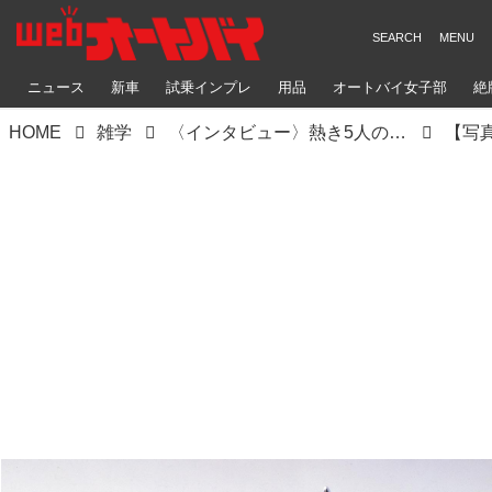
ニュース
新車
試乗インプレ
用品
オートバイ女子部
絶
HOME
雑学
〈インタビュー〉熱き5人の開発者に聞くカワサキ「ゼファー」誕生秘話｜信念を燃料に、彼らは“空冷の復活”を成し遂げた！【空冷4発ヨンヒャク回顧録】