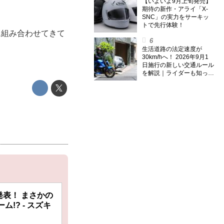
のスーパー・カブカブ・ダ
【いよいよ9月上旬発売】
イアリーズ Vol.385〉
期待の新作・アライ「X-
SNC」の実力をサーキッ
トで先行体験！
に組み合わせてきて
生活道路の法定速度が
30km/hへ！ 2026年9月1
日施行の新しい交通ルール
を解説｜ライダーも知って
おくべきポイントをチェッ
ク！
発表！ まさかの
ム!? - スズキ