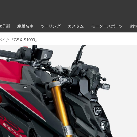
女子部
絶版名車
ツーリング
カスタム
モータースポーツ
雑
【さらに小顔】1000cc大型ネイキッドバイク『GSX-S1000』の新色が女子ウケ抜群か!? ブラックとの組み合わせで迫力3割増し！【スズキのバイク！ の新車ニュース】