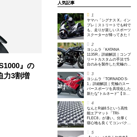
人気記事
ヤマハ「シグナス X」イン
プレ｜ストリートでも峠で
も、走りが楽しいスポーツ
スクーターが帰ってきた！
ヨシムラ「KATANA
1135R」詳細解説｜コンプ
リートカスタムの手法で5
1000』の
台のみを製作した究極の銘
刀【ヨシムラ伝】
迫力3割増
ヨシムラ「TORNADO S-
1」詳細解説｜究極のスー
パースポーツを具現化した
新たな“トルネード”【ヨシ
ムラ伝】
なんとR値8.5という高性
能エアマット「TRI-
FLEC8」が凄い。分厚く
寝心地も良くてコンパクト
なオールシーズン対応マッ
トを試してみた〈若林浩志