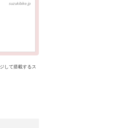
suzukibike.jp
ンジして搭載するス