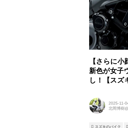
【さらに小顔
新色が女子
し！【スズ
2025-11-0
北岡博樹
スズキのバイク