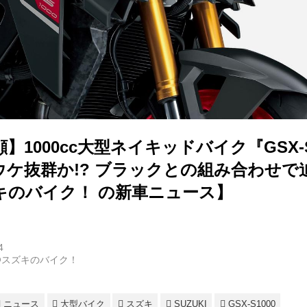
】1000cc大型ネイキッドバイク『GSX-S
ウケ抜群か!? ブラックとの組み合わせで
キのバイク！ の新車ニュース】
4
@スズキのバイク！
ニュース
大型バイク
スズキ
SUZUKI
GSX-S1000