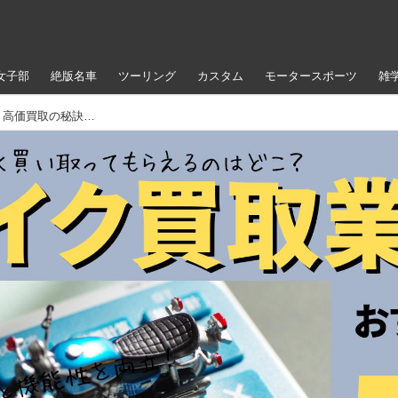
女子部
絶版名車
ツーリング
カスタム
モータースポーツ
雑
【2025年版】バイク買取業者おすすめ5選！ 高価買取の秘訣から失敗しない選び方、全手順を徹底解説