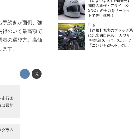
【いよいよ9月上旬発売】
期待の新作・アライ「X-
SNC」の実力をサーキッ
トで先行体験！
も手続きが面倒、強
【速報】充実のブラック系
納得のいく最高額で
に北米独自色も！ カワサ
業者の選び方、高価
キ4気筒スーパースポーツ
「ニンジャZX-6R」の
します。
2027年モデルを発表、2気
筒ニンジャも出たよ【海
外】
ト走行ま
れば最新
ログラム