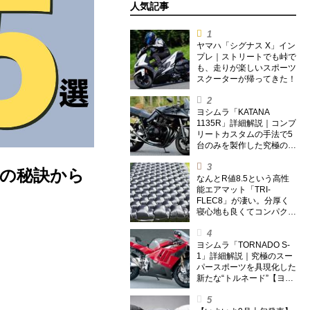
人気記事
ヤマハ「シグナス X」イン
プレ｜ストリートでも峠で
も、走りが楽しいスポーツ
スクーターが帰ってきた！
ヨシムラ「KATANA
1135R」詳細解説｜コンプ
リートカスタムの手法で5
台のみを製作した究極の銘
刀【ヨシムラ伝】
取の秘訣から
なんとR値8.5という高性
能エアマット「TRI-
FLEC8」が凄い。分厚く
寝心地も良くてコンパクト
なオールシーズン対応マッ
トを試してみた〈若林浩志
のスーパー・カブカブ・ダ
ヨシムラ「TORNADO S-
イアリーズ Vol.385〉
1」詳細解説｜究極のスー
パースポーツを具現化した
新たな“トルネード”【ヨシ
ムラ伝】