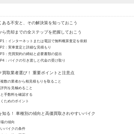
くある不安と、その解決策を知っておこう
から売却までの全ステップを把握しておこう
EP1：インターネットまたは電話で無料概算査定を依頼
EP2：実車査定と詳細な見積もり
EP3：売買契約の締結と必要書類の提出
EP4：バイクの引き渡しと代金の受け取り
ク買取業者選び！ 重要ポイントと注意点
：複数の業者から相見積もりを取ること
と評判を見極めること
無と手数料を確認する
抜くためのポイント
を知る！ 車種別の傾向と高価買取されやすいバイク
相場の傾向
すいバイクの条件