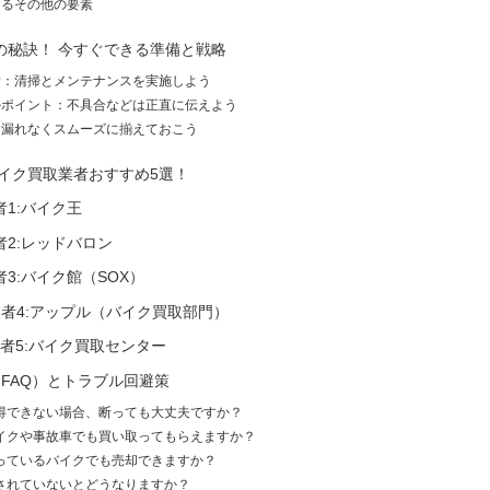
するその他の要素
の秘訣！ 今すぐできる準備と戦略
備：清掃とメンテナンスを実施しよう
ルポイント：不具合などは正直に伝えよう
：漏れなくスムーズに揃えておこう
バイク買取業者おすすめ5選！
1:バイク王
2:レッドバロン
3:バイク館（SOX）
者4:アップル（バイク買取部門）
者5:バイク買取センター
FAQ）とトラブル回避策
得できない場合、断っても大丈夫ですか？
イクや事故車でも買い取ってもらえますか？
っているバイクでも売却できますか？
されていないとどうなりますか？