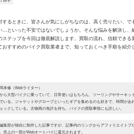
雑学
討するときに、皆さんが気にしがちなのは、高く売りたい、で
い…といった不安ではないでしょうか。そんな悩みを解決し、
のステップを今回は徹底解説します。買取の流れ、信頼できる
ておすすめのバイク買取業者まで、知っておくべき手順を紹介
岡本修（Webライター）
から大型バイクに乗っていて、日常使いはもちろん、ツーリングやサーキッ
でいる。ジャケットやグローブといったギアを集めるのも好きで、時間があ
ェックしている。古物商の免許を持ち、バイクの買取事情にも詳しい。
編集部が独自に制作した記事ですが、記事内のリンクからアフィリエイトプ
、売上の一部がWebオートバイに還元されます。