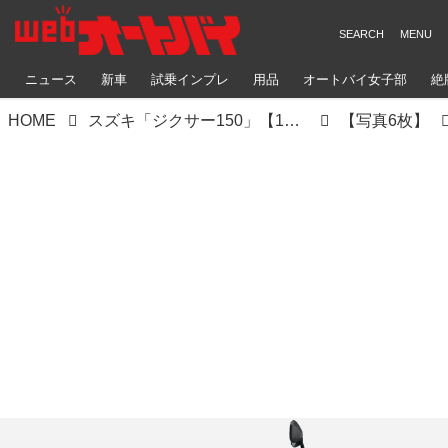
ニュース
新車
試乗インプレ
用品
オートバイ女子部
絶
HOME
スズキ「ジクサー150」【1分で読める 150ccバイク紹介 2024年現行モデル】
【写真6枚】