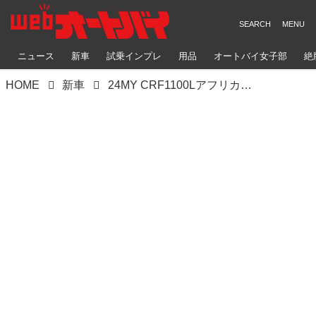
ニュース
新車
試乗インプレ
用品
オートバイ女子部
絶
HOME
新車
24MY CRF1100Lアフリカツイン、フロント19インチバージョンも