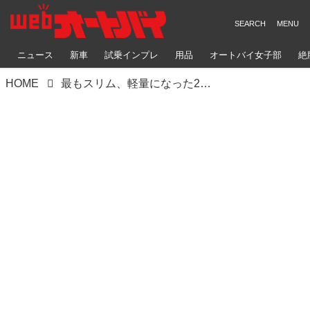
ニュース
新車
試乗インプレ
用品
オートバイ女子部
絶
HOME
最もスリム、軽量になった2024年モデル ヤマハWR450Fプロモーションムービー