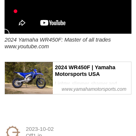
2024 Yamaha WR450F: Master of all trades
www.youtube.com
2024 WR450F | Yamaha
Motorsports USA
Lighter, slimmer, sharper and
www.yamahamotorsports.com
more powerful, the all-new
WR450F offers class-leading
performance for competitive off-
road riding. - The Yamaha 2024
WR450F
2023-10-02
Off1.jp