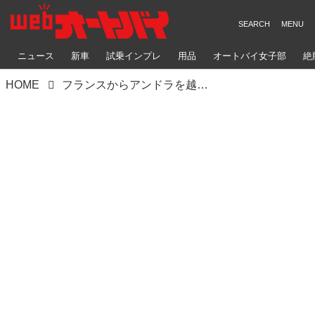
ニュース
新車
試乗インプレ
用品
オートバイ女子部
絶
HOME
フランスからアンドラを越えてスペインへ、テネレトラベルトロフィー2023ダイジェストムービー