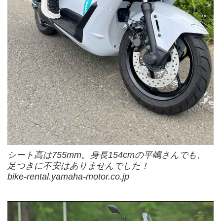
シート高は755mm。身長154cmの平嶋さんでも、
足つきに不安はありませんでした！
bike-rental.yamaha-motor.co.jp