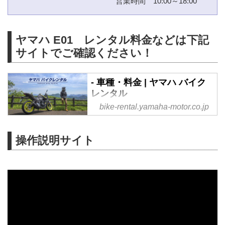
営業時間 10:00～18:00
ヤマハ E01 レンタル料金などは下記
サイトでご確認ください！
- 車種・料金 | ヤマハ バイク
レンタル
bike-rental.yamaha-motor.co.jp
ヤマハ バイクレンタルでご利用
いただけるの詳細情報と料金をご
案内いたします。
操作説明サイト