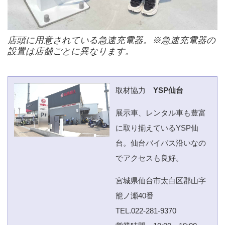
店頭に用意されている急速充電器。※急速充電器の
設置は店舗ごとに異なります。
取材協力
YSP仙台
展示車、レンタル車も豊富
に取り揃えているYSP仙
台。仙台バイパス沿いなの
でアクセスも良好。
宮城県仙台市太白区郡山字
籠ノ瀬40番
TEL.022-281-9370