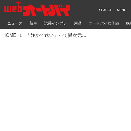
ニュース
新車
試乗インプレ
用品
オートバイ女子部
絶
HOME
「静かで速い」って異次元の感覚!? ヤマハ バイクレンタルで、激レアモデル「E01」を体験しよう！