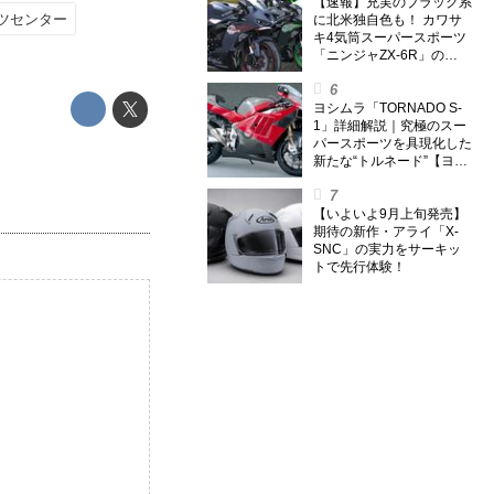
のスーパー・カブカブ・ダ
【速報】充実のブラック系
ツセンター
イアリーズ Vol.385〉
に北米独自色も！ カワサ
キ4気筒スーパースポーツ
「ニンジャZX-6R」の
2027年モデルを発表、2気
筒ニンジャも出たよ【海
外】
ヨシムラ「TORNADO S-
1」詳細解説｜究極のスー
パースポーツを具現化した
新たな“トルネード”【ヨシ
ムラ伝】
【いよいよ9月上旬発売】
期待の新作・アライ「X-
SNC」の実力をサーキッ
トで先行体験！