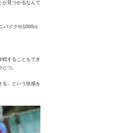
とが見つかるなんて
イクや1000cc
。
参戦することもでき
ひとつ。
きる」という快感を