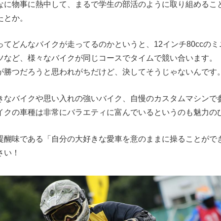
なに物事に熱中して、まるで学生の部活のように取り組めるこ
たとか。
てどんなバイクが走ってるのかというと、12インチ80ccのミニバ
ツなど、様々なバイクが同じコースでタイムで競い合います。
が勝つだろうと思われがちだけど、決してそうじゃないんです
きなバイクや思い入れの強いバイク、自慢のカスタムマシンで
イクの車種は非常にバラエティに富んでいるというのも魅力の
醍醐味である「自分の大好きな愛車を意のままに操ることがで
さい！