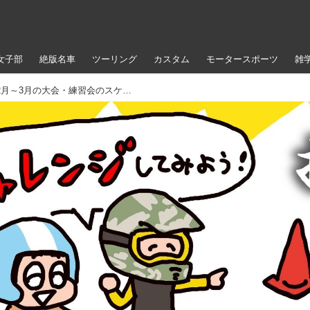
女子部
絶版名車
ツーリング
カスタム
モータースポーツ
雑
＜ジムカーナ＞初心者歓迎！ 2月～3月の大会・練習会のスケジュール〜ついに群馬で大会！ モトジムカーナチャレンジカップ！！