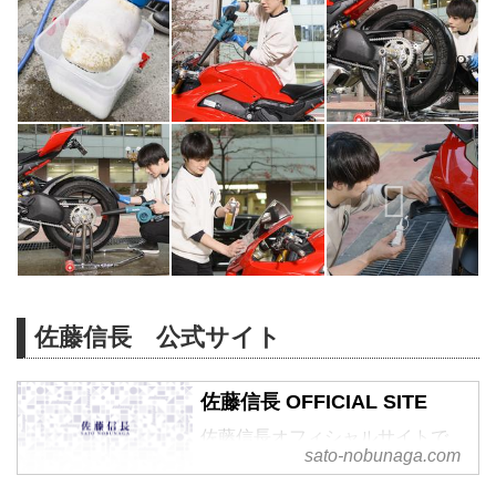
佐藤信長 公式サイト
佐藤信長 OFFICIAL SITE
佐藤信長オフィシャルサイトで
sato-nobunaga.com
す。出演情報やお知らせは当サイ
トをご覧ください。