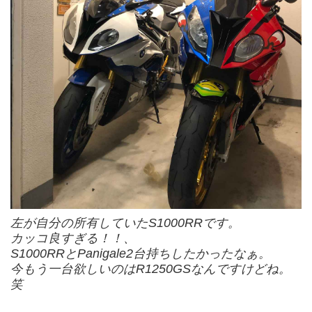
左が自分の所有していたS1000RRです。
カッコ良すぎる！！、
S1000RRとPanigale2台持ちしたかったなぁ。
今もう一台欲しいのはR1250GSなんですけどね。
笑