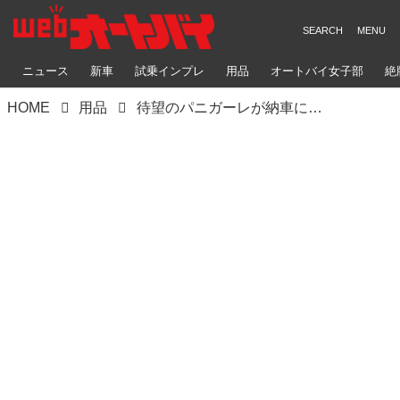
ニュース
新車
試乗インプレ
用品
オートバイ女子部
絶
HOME
用品
待望のパニガーレが納車に！ さっそく洗車（？）しました!!／佐藤信長