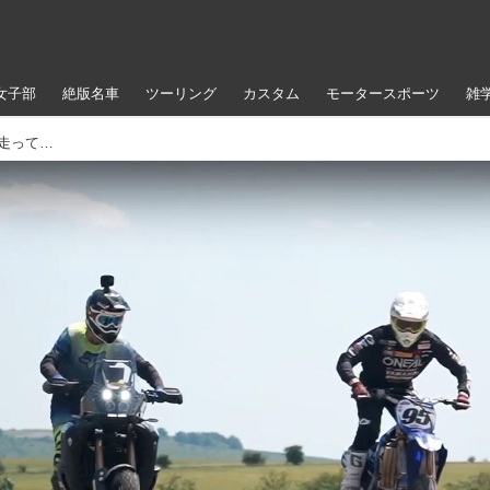
女子部
絶版名車
ツーリング
カスタム
モータースポーツ
雑
テネレ700ワールドレイド仕様でモトクロスコースを走ってみた