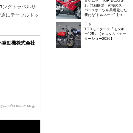
外】
ヨシムラ「TORNADO S-
1」詳細解説｜究極のスー
とロングトラベルサ
パースポーツを具現化した
普通にテーブルトッ
新たな“トルネード”【ヨシ
ムラ伝】
T.T.Rモータース「モンキ
ー125」【カスタム・モー
ターショー2026】
ヤマハ発動機株式会社
.yamaha-motor.co.jp