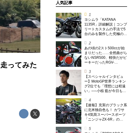
人気記事
ヨシムラ「KATANA
1135R」詳細解説｜コンプ
リートカスタムの手法で5
台のみを製作した究極の銘
刀【ヨシムラ伝】
あの頃の2スト500ccが始
まりだった……全然曲がら
ないNSR500、軽快だがピ
ーキーだったRGV-
を走ってみた
Γ500【ノブ青木のA.M.R.
(アオキマニアックレーシ
ング) Vol.1】
【スペシャルインタビュ
ー】MotoGP世界ランキン
グ2位でも「理想には程遠
い」──小椋 藍が今日も走
り続ける理由
【速報】充実のブラック系
に北米独自色も！ カワサ
キ4気筒スーパースポーツ
「ニンジャZX-6R」の
2027年モデルを発表、2気
筒ニンジャも出たよ【海