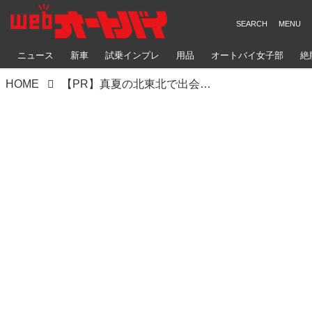
ニュース
新車
試乗インプレ
用品
オートバイ女子部
絶
HOME
【PR】真夏の北東北で出会ったベストショットを胸に刻む「北東北の夏フォトコンテスト」インスタグラムで開催中！【縄文ライダー】