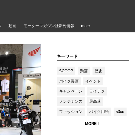
学
動画
モーターマガジン社新刊情報
more
キーワード
SCOOP
動画
歴史
バイク漫画
イベント
キャンペーン
ライテク
メンテナンス
最高速
ファッション
バイク用語
50cc