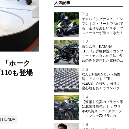
人気記事
ヤマハ「シグナス X」イン
プレ｜ストリートでも峠で
も、走りが楽しいスポーツ
スクーターが帰ってきた！
ヨシムラ「KATANA
1135R」詳細解説｜コンプ
リートカスタムの手法で5
台のみを製作した究極の銘
｜「ホーク
刀【ヨシムラ伝】
110も登場
なんとR値8.5という高性
能エアマット「TRI-
FLEC8」が凄い。分厚く
寝心地も良くてコンパクト
なオールシーズン対応マッ
トを試してみた〈若林浩志
のスーパー・カブカブ・ダ
【速報】充実のブラック系
イアリーズ Vol.385〉
に北米独自色も！ カワサ
キ4気筒スーパースポーツ
「ニンジャZX-6R」の
HONDA
2027年モデルを発表、2気
筒ニンジャも出たよ【海