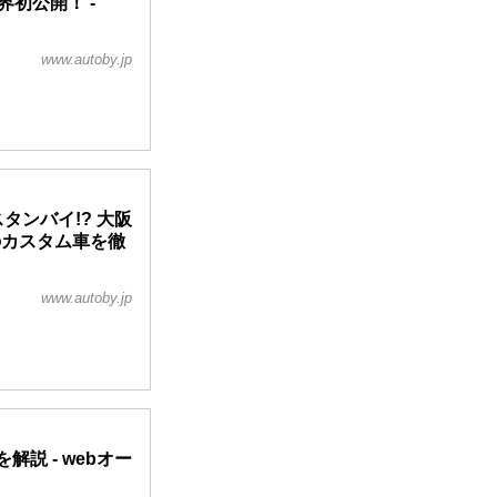
界初公開！ -
www.autoby.jp
タンバイ!? 大阪
のカスタム車を徹
www.autoby.jp
説 - webオー