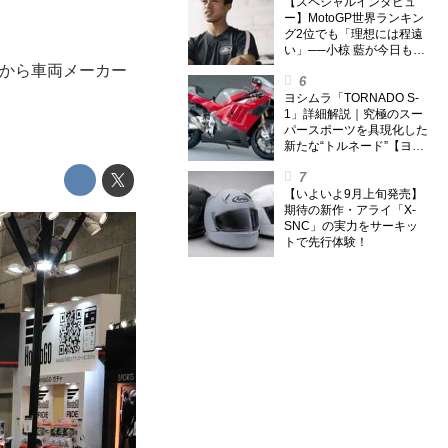
外】
【スペシャルインタビュ
ー】MotoGP世界ランキン
グ2位でも「理想には程遠
い」──小椋 藍が今日も走
り続ける理由
地から車両メーカー
ヨシムラ「TORNADO S-
1」詳細解説｜究極のスー
パースポーツを具現化した
新たな“トルネード”【ヨシ
ムラ伝】
【いよいよ9月上旬発売】
期待の新作・アライ「X-
SNC」の実力をサーキッ
トで先行体験！