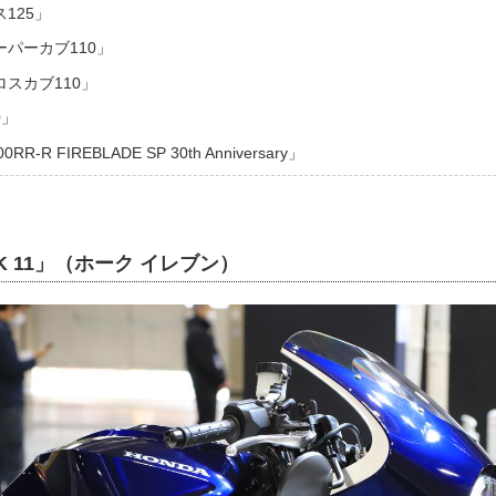
125」
パーカブ110」
スカブ110」
0」
R-R FIREBLADE SP 30th Anniversary」
K 11」（ホーク イレブン）