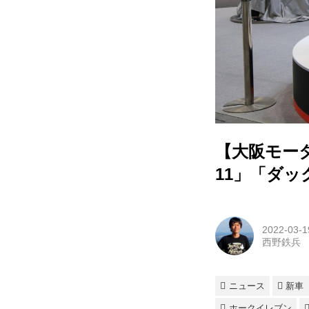
【大阪モー
11」「ダッ
2022-03-1
西野鉄兵
ニュース
新車
ホークイレブン