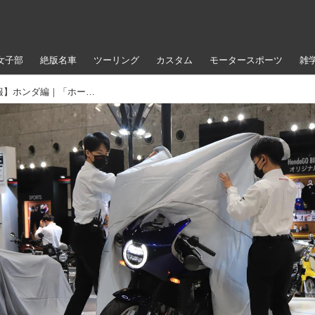
女子部
絶版名車
ツーリング
カスタム
モータースポーツ
雑
【大阪モーターサイクルショー2022速報】ホンダ編｜「ホーク11」「ダックス125」を世界初公開！ 新型クロスカブ110も登場