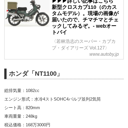
▶▶▶詳しい記事はこちら
新型クロスカブ110（のカス
タムモデル）。現場の画像が
届いたので、チマチマとチェ
ックしてみるぞ。- webオー
トバイ
〈若林浩志のスーパー・カブカ
ブ・ダイアリーズ Vol.127〉
www.autoby.jp
ホンダ「NT1100」
総排気量：1082cc
エンジン形式：水冷4ストSOHC4バルブ並列2気筒
シート高：820mm
車両重量：248kg
税込価格：168万3000円