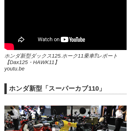
ホンダ新型ダックス125.ホーク11乗車⁉︎レポート
【Dax125・HAWK11】
youtu.be
ホンダ新型「スーパーカブ110」