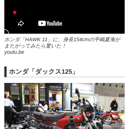
ホンダ「HAWK 11」に、身長154cmの平嶋夏海が
またがってみたら驚いた！
youtu.be
ホンダ「ダックス125」