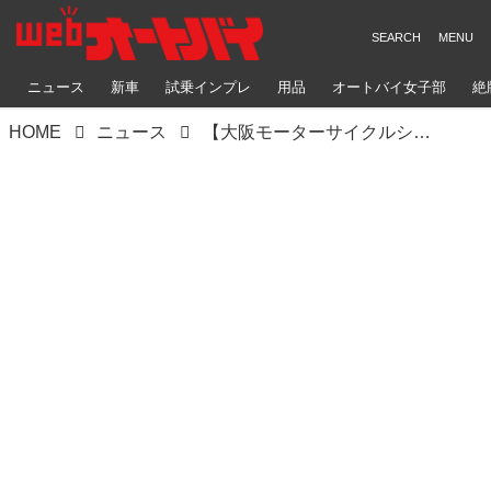
ニュース
新車
試乗インプレ
用品
オートバイ女子部
絶
HOME
ニュース
【大阪モーターサイクルショー2022速報】ホンダ編｜「ホーク11」「ダックス125」を世界初公開！ 新型クロスカブ110も登場