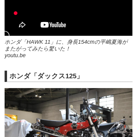
ホンダ「HAWK 11」に、身長154cmの平嶋夏海が
またがってみたら驚いた！
youtu.be
ホンダ「ダックス125」