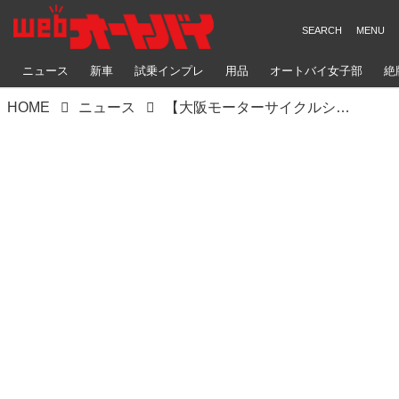
ニュース
新車
試乗インプレ
用品
オートバイ女子部
絶
HOME
ニュース
【大阪モーターサイクルショー2022速報】ホンダ編｜「ホーク11」「ダックス125」を世界初公開！ 新型クロスカブ110も登場