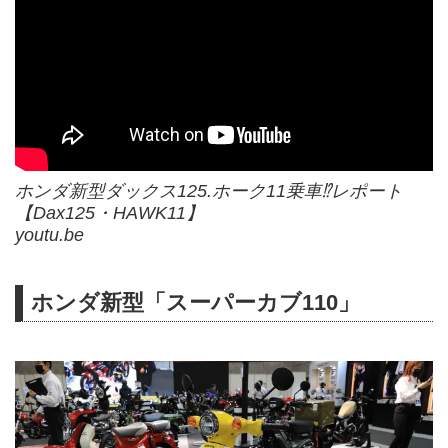
ホンダ新型ダックス125.ホーク11乗車⁉︎レポート
【Dax125・HAWK11】
youtu.be
ホンダ新型「スーパーカブ110」