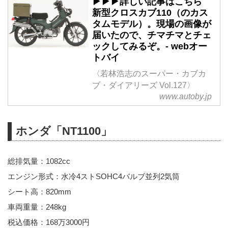
▶▶▶詳しい記事はこちら
新型クロスカブ110（のカス
タムモデル）。現場の画像が
届いたので、チマチマとチェ
ックしてみるぞ。- webオー
トバイ
〈若林浩志のスーパー・カブカ
ブ・ダイアリーズ Vol.127〉
www.autoby.jp
ホンダ「NT1100」
総排気量：1082cc
エンジン形式：水冷4ストSOHC4バルブ並列2気筒
シート高：820mm
車両重量：248kg
税込価格：168万3000円