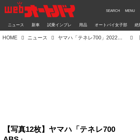
ニュース
新車
試乗インプレ
用品
オートバイ女子部
絶
HOME
ニュース
ヤマハ「テネレ700」2022年モデル発売！ パリダカマシンのDNAを受け継ぐアドベンチャーバイクがマイナーチェンジ
【写真12枚】ヤマハ「テネレ700
ABS」