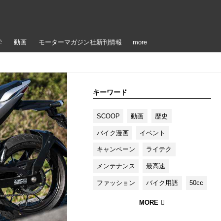
学
動画
モーターマガジン社新刊情報
more
キーワード
SCOOP
動画
歴史
バイク漫画
イベント
キャンペーン
ライテク
メンテナンス
最高速
ファッション
バイク用語
50cc