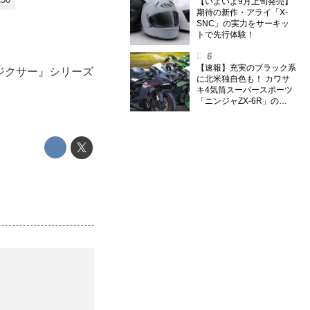
のスーパー・カブカブ・ダ
【いよいよ9月上旬発売】
イアリーズ Vol.385〉
期待の新作・アライ「X-
SNC」の実力をサーキッ
トで先行体験！
【速報】充実のブラック系
『ジクサー』シリーズ
に北米独自色も！ カワサ
キ4気筒スーパースポーツ
「ニンジャZX-6R」の
2027年モデルを発表、2気
筒ニンジャも出たよ【海
外】