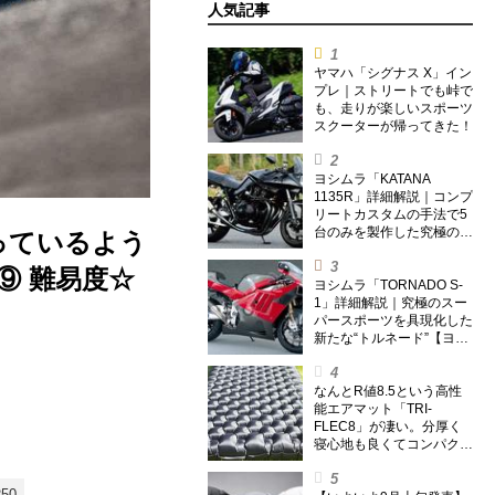
人気記事
ヤマハ「シグナス X」イン
プレ｜ストリートでも峠で
も、走りが楽しいスポーツ
スクーターが帰ってきた！
ヨシムラ「KATANA
1135R」詳細解説｜コンプ
リートカスタムの手法で5
台のみを製作した究極の銘
っているよう
刀【ヨシムラ伝】
⑨ 難易度☆
ヨシムラ「TORNADO S-
1」詳細解説｜究極のスー
パースポーツを具現化した
新たな“トルネード”【ヨシ
ムラ伝】
なんとR値8.5という高性
能エアマット「TRI-
FLEC8」が凄い。分厚く
寝心地も良くてコンパクト
なオールシーズン対応マッ
トを試してみた〈若林浩志
50