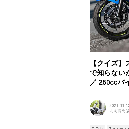
【クイズ】
で知らない
／ 250cc
2021-11-1
北岡博樹
Quiz
アルティ