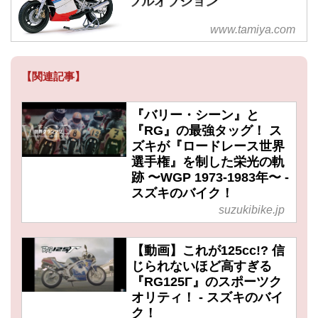
フルオプション
www.tamiya.com
【関連記事】
『バリー・シーン』と
『RG』の最強タッグ！ ス
ズキが『ロードレース世界
選手権』を制した栄光の軌
跡 〜WGP 1973-1983年〜 -
スズキのバイク！
suzukibike.jp
【動画】これが125cc!? 信
じられないほど高すぎる
『RG125Γ』のスポーツク
オリティ！ - スズキのバイ
ク！