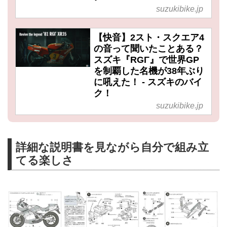
suzukibike.jp
【快音】2スト・スクエア4
の音って聞いたことある？
スズキ『RGΓ』で世界GP
を制覇した名機が38年ぶり
に吼えた！ - スズキのバイ
ク！
suzukibike.jp
詳細な説明書を見ながら自分で組み立
てる楽しさ