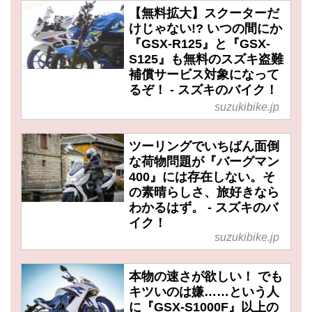
【無料拡大】スクーターだ
けじゃない!? いつの間にか
『GSX-R125』と『GSX-
S125』も無料のスズキ盗難
補償サービス対象になって
るぞ！ - スズキのバイク！
suzukibike.jp
ツーリングでいちばん面倒
な荷物問題が『バーグマン
400』には存在しない。そ
の素晴らしさ、旅好きなら
わかるはず。 - スズキのバ
イク！
suzukibike.jp
本物の速さが欲しい！ でも
キツいのは嫌……という人
に『GSX-S1000F』以上の