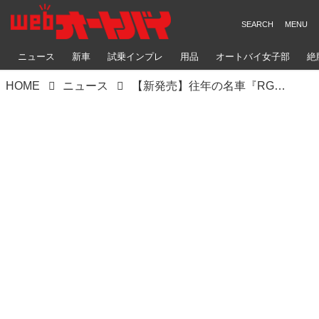
ニュース
新車
試乗インプレ
用品
オートバイ女子部
絶
HOME
ニュース
【新発売】往年の名車『RG250Γ』がプラモデルで復活！エンジニアになった気分でおうち時間を楽しもう！【寝ても覚めてもスズキのバイク！／RG250Γ プラモデル 編】