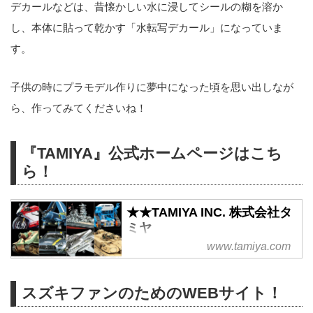
デカールなどは、昔懐かしい水に浸してシールの糊を溶か
し、本体に貼って乾かす「水転写デカール」になっていま
す。
子供の時にプラモデル作りに夢中になった頃を思い出しなが
ら、作ってみてくださいね！
『TAMIYA』公式ホームページはこち
ら！
★★TAMIYA INC. 株式会社タ
ミヤ
www.tamiya.com
タミヤの公式サイトです。スケー
ルモデル、ミニ四駆、RCカー、
プラモデル、塗料、工具など、
スズキファンのためのWEBサイト！
5,000点以上のホビーアイテムと