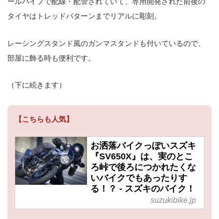
ールパイプで配線・配管されていて、専用開発された前後の
タイヤはトレッドパターンまでリアルに彫刻。
レーシングスタンド風のガンマスタンドも付いているので、
部屋に飾る時も便利です。
（下に続きます）
【こちらも人気】
お洒落バイクっぽいスズキ
『SV650X』は、実のとこ
ろ峠で後ろにつかれたくな
いバイクでもあったりす
る！？ - スズキのバイク！
suzukibike.jp