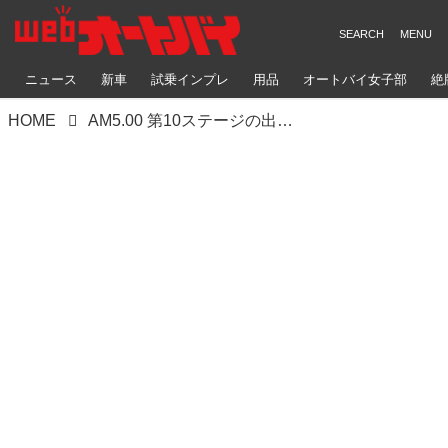
ニュース
新車
試乗インプレ
用品
オートバイ女子部
絶
HOME
AM5.00 第10ステージの出発。