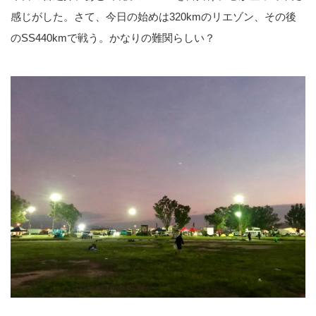
感じがした。さて、今日の始めは320kmのリエゾン、その後
のSS440kmで戦う。かなりの難関らしい？