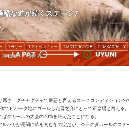
過酷な道が続くステージ7
5
所
A
ラリー
アドベンチャー
MOTORCYCLE
DAKARRALLY
風間晋之介
風間深志
、雨と寒さ、グチャグチャで最悪と言えるコースコンディションの
４位でビバーク地にゴールした晋之介にとって正念場と言える
ればダカールの大会の70%を終えたことになる。
アルパカが長閑に草を食む冬の空だが、今日のダカールのステ