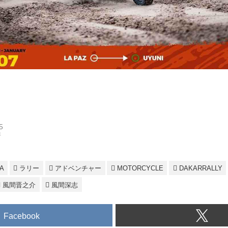
5
所
A
ラリー
アドベンチャー
MOTORCYCLE
DAKARRALLY
風間晋之介
風間深志
Facebook