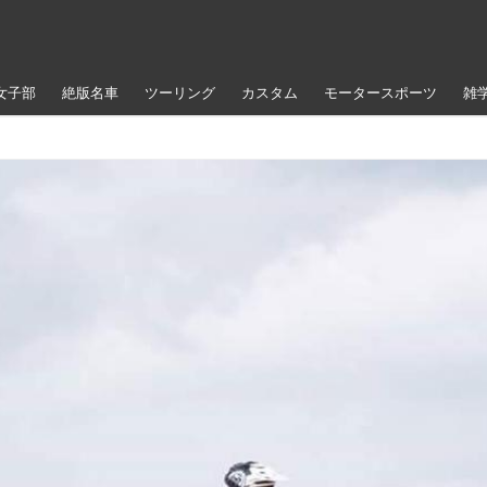
女子部
絶版名車
ツーリング
カスタム
モータースポーツ
雑