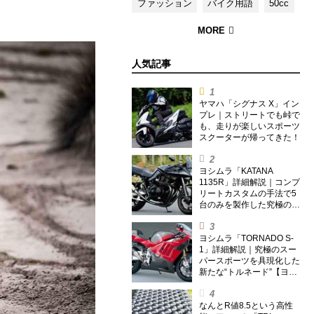
ファッション
バイク用語
50cc
人気記事
ヤマハ「シグナス X」イン
プレ｜ストリートでも峠で
も、走りが楽しいスポーツ
スクーターが帰ってきた！
ヨシムラ「KATANA
1135R」詳細解説｜コンプ
リートカスタムの手法で5
台のみを製作した究極の銘
刀【ヨシムラ伝】
ヨシムラ「TORNADO S-
1」詳細解説｜究極のスー
パースポーツを具現化した
新たな“トルネード”【ヨシ
ムラ伝】
なんとR値8.5という高性