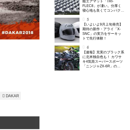
能エアマット「TRI-
FLEC8」が凄い。分厚く
寝心地も良くてコンパクト
なオールシーズン対応マッ
トを試してみた〈若林浩志
のスーパー・カブカブ・ダ
【いよいよ9月上旬発売】
イアリーズ Vol.385〉
期待の新作・アライ「X-
SNC」の実力をサーキッ
トで先行体験！
【速報】充実のブラック系
に北米独自色も！ カワサ
キ4気筒スーパースポーツ
「ニンジャZX-6R」の
2027年モデルを発表、2気
筒ニンジャも出たよ【海
外】
DAKAR