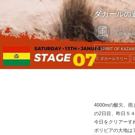
ダカールの
風
2018-01-1
風間事務
SPIRIT OF KAZAM
ダカールラリー
4000mの酸欠
の2日目、昨日５
今日をクリアーす
ボリビアの大地は