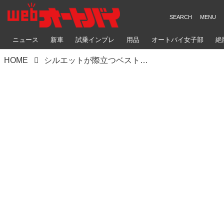
ニュース
新車
試乗インプレ
用品
オートバイ女子部
絶
HOME
シルエットが際立つベストショット！夜道とカワサキ ZRX400。【グラカワインスタ投稿紹介vol.8】