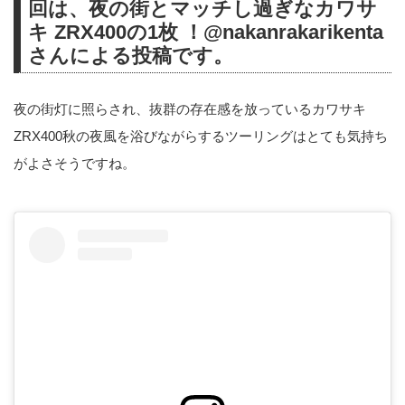
ル&エンターテインメントマガジ
回は、夜の街とマッチし過ぎなカワサ
ンです。
キ ZRX400の1枚 ！
@nakanrakarikenta
あなたの欲しい”α”を提案していき
さんによる投稿です。
ます。
仕事も頑張ってる、社会的身分も
できた。それでも10代の頃の気分
夜の街灯に照らされ、抜群の存在感を放っているカワサキ
を忘れない、そんな永遠の不良少
ZRX400秋の夜風を浴びながらするツーリングはとても気持ち
年たちへ！
がよさそうですね。
ロレンスは、モーターサイクルや
スポーツカー、ラグジュアリーな
ハイファッションを生活に積極的
に取り入れていく、上昇志向を持
つ大人のためのデジタルマガジン
です。良質なコンテンツの提供者
として毎日更新をし...