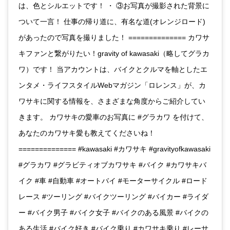
は、色とシルエットです！ ・ ③お写真が撮影された背景に
ついて一言！ 仕事の帰り道に、有名な道(オレンジロード)
があったので写真を撮りました！ ============== カワサ
キファンと繋がりたい！gravity of kawasaki（略してグラカ
ワ）です！ 当アカウントは、バイクとクルマを軸としたエ
ンタメ・ライフスタイルWebマガジン「ロレンス」が、カ
ワサキに関する情報を、さまざまな角度からご紹介してい
きます。 カワサキの愛車のお写真に #グラカワ を付けて、
あなたのカワサキ愛も教えてくださいね！
============== #kawasaki #カワサキ #gravityofkawasaki
#グラカワ #グラビティオブカワサキ #バイク #カワサキバ
イク #車 #自動車 #オートバイ #モーターサイクル #ロード
レース #ツーリング #バイクツーリング #バイカー #ライダ
ー #バイク男子 #バイク女子 #バイクのある風景 #バイクの
ある生活 #バイク好き #バイク乗り #カワサキ乗り #レーサ