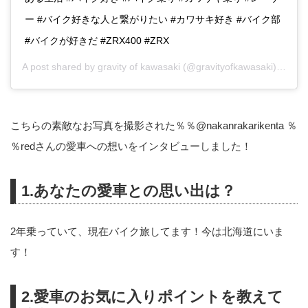
ー #バイク好きな人と繋がりたい #カワサキ好き #バイク部
#バイクが好きだ #ZRX400 #ZRX
A post shared by
gravity of kawasaki
(@gravityofkawasaki) on
Sep
こちらの素敵なお写真を撮影された％％
@nakanrakarikenta
％
％redさんの愛車への想いをインタビューしました！
1.あなたの愛車との思い出は？
2年乗っていて、現在バイク旅してます！今は北海道にいま
す！
2.愛車のお気に入りポイントを教えて