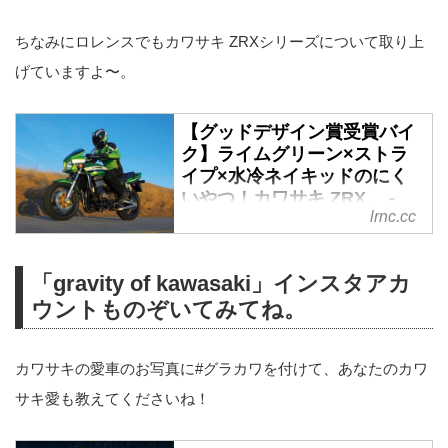
ちなみにロレンスでもカワサキ ZRXシリーズについて取り上
げていますよ〜。
【グッドデザイン賞受賞バイ
ク】ライムグリーン×ストラ
イプ×水冷ネイキッドのにく
いやつ！カワサキ ZRX。 -
lrnc.cc
LAWRENCE - Motorcycle x
Cars + α = Your Life.
公益財団法人日本デザイン振興会
「gravity of kawasaki」インスタアカ
が主催し、毎年デザインが優れた
ウントものぞいてみてね。
物事に贈られるグッドデザイン
賞。幅広い領域が対象となってい
ますが、もちろんバイクもその範
カワサキの愛車のお写真に#グラカワを付けて、あなたのカワ
疇。ということで、過去にグッド
サキ愛も教えてくださいね！
デザイン賞を受賞したバイクをピ
ックアップします！