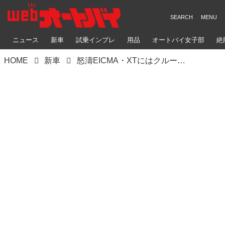
ニュース
新車
試乗インプレ
用品
オートバイ女子部
絶
HOME
新車
怒濤EICMA・XTにはクルーズコントロールも。V-STROM1050を解析