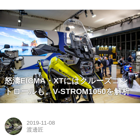
怒濤EICMA・XTにはクルーズコン
トロールも。V-STROM1050を解析
2019-11-08
渡邊匠