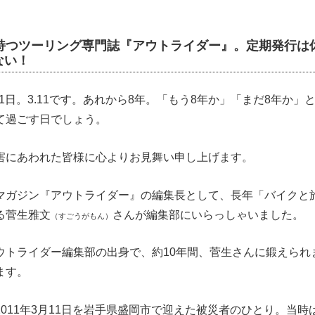
を持つツーリング専門誌『アウトライダー』。定期発行は
ない！
月11日。3.11です。あれから8年。「もう8年か」「まだ8年か
て過ごす日でしょう。
害にあわれた皆様に心よりお見舞い申し上げます。
マガジン『アウトライダー』の編集長として、長年「バイクと
る菅生雅文
さんが編集部にいらっしゃいました。
（すごうがもん）
ウトライダー編集部の出身で、約10年間、菅生さんに鍛えられ
ます。
011年3月11日を岩手県盛岡市で迎えた被災者のひとり。当