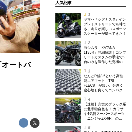
人気記事
ヤマハ「シグナス X」イン
プレ｜ストリートでも峠で
も、走りが楽しいスポーツ
スクーターが帰ってきた！
ヨシムラ「KATANA
1135R」詳細解説｜コンプ
リートカスタムの手法で5
台のみを製作した究極の銘
「オートバ
刀【ヨシムラ伝】
なんとR値8.5という高性
能エアマット「TRI-
FLEC8」が凄い。分厚く
寝心地も良くてコンパクト
なオールシーズン対応マッ
トを試してみた〈若林浩志
のスーパー・カブカブ・ダ
【速報】充実のブラック系
イアリーズ Vol.385〉
に北米独自色も！ カワサ
キ4気筒スーパースポーツ
「ニンジャZX-6R」の
2027年モデルを発表、2気
筒ニンジャも出たよ【海