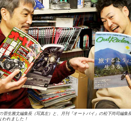
の菅生雅文編集長（写真左）と、月刊『オートバイ』の松下尚司編集
なわれました！