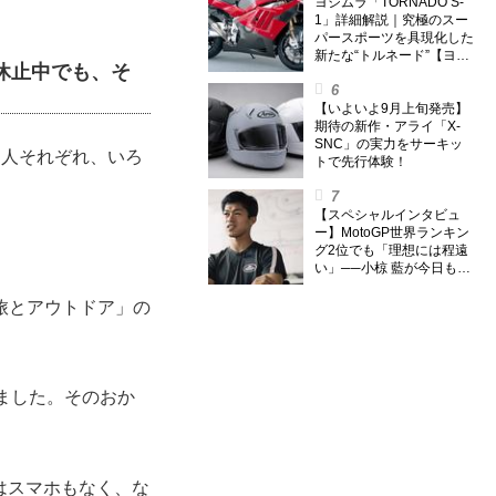
外】
ヨシムラ「TORNADO S-
1」詳細解説｜究極のスー
パースポーツを具現化した
新たな“トルネード”【ヨシ
休止中でも、そ
ムラ伝】
【いよいよ9月上旬発売】
期待の新作・アライ「X-
SNC」の実力をサーキッ
」と人それぞれ、いろ
トで先行体験！
【スペシャルインタビュ
ー】MotoGP世界ランキン
グ2位でも「理想には程遠
い」──小椋 藍が今日も走
り続ける理由
旅とアウトドア」の
ました。そのおか
時はスマホもなく、な