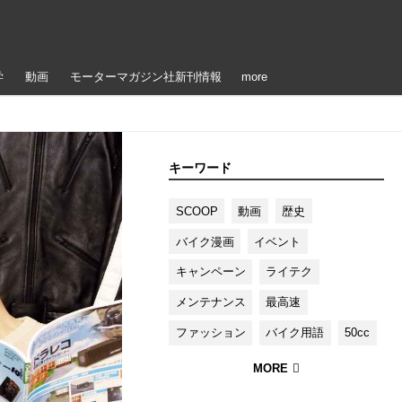
学
動画
モーターマガジン社新刊情報
more
キーワード
SCOOP
動画
歴史
バイク漫画
イベント
キャンペーン
ライテク
メンテナンス
最高速
ファッション
バイク用語
50cc