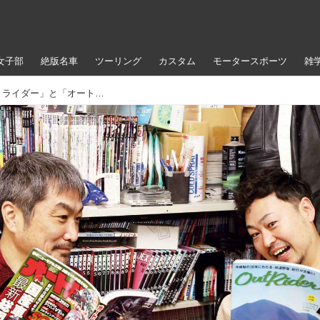
女子部
絶版名車
ツーリング
カスタム
モータースポーツ
雑
ツーリングライダー必見！ 「アウトライダー」と「オートバイ」のコラボ・プロジェクトが始まる!?