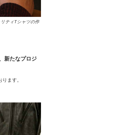
リティTシャツの作
が、新たなプロジ
おります。
。