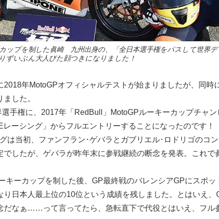
ーズカップを制した眞崎 九州出身の、「全日本選手権をパスして世界
りずいぶん大人びた顔つきになりました！
2018年MotoGPオフィシャルテストが始まりましたが、同
りました。
界選手権に、2017年「RedBull」MotoGPルーキーカップチ
 BOEレーシング」からフルエントリーすることになったのです！
シングは当初、ファンフラン･ゲバラとガブリエル･ロドリゴのコンビ
定でしたが、ゲバラが昨年末に参戦継続の断念を発表。これで
ルーキーカップを制した後、GP最終戦のバレンシアGPにスポ
なり日本人最上位の10位という成績を残しました。とはいえ、
念だなぁ……って言ってたら、急転直下で代役とはいえ、フル