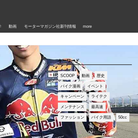
学
動画
モーターマガジン社新刊情報
more
キーワード
SCOOP
動画
歴史
バイク漫画
イベント
キャンペーン
ライテク
メンテナンス
最高速
ファッション
バイク用語
50cc