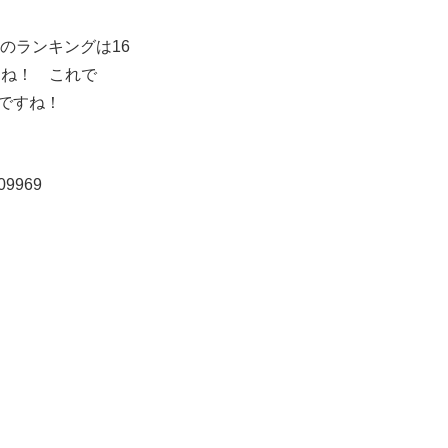
のランキングは16
とね！ これで
目ですね！
109969