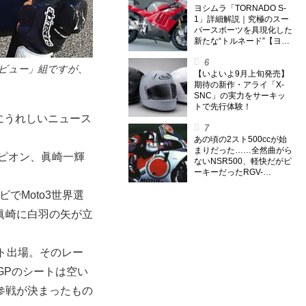
外】
ヨシムラ「TORNADO S-
1」詳細解説｜究極のスー
パースポーツを具現化した
新たな“トルネード”【ヨシ
ムラ伝】
デビュー」組ですが、
【いよいよ9月上旬発売】
期待の新作・アライ「X-
SNC」の実力をサーキッ
トで先行体験！
時にうれしいニュース
あの頃の2スト500ccが始
まりだった……全然曲がら
ャンピオン、眞崎一輝
ないNSR500、軽快だがピ
ーキーだったRGV-
Γ500【ノブ青木のA.M.R.
でMoto3世界選
(アオキマニアックレーシ
ング) Vol.1】
眞崎に白羽の矢が立
ット出場。そのレー
GPのシートは空い
参戦が決まったもの