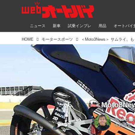
ニュース
新車
試乗インプレ
用品
オートバイ
HOME
モータースポーツ
＜Moto3News＞ サムライ、
＜Moto3
2018-01-2
中村浩史