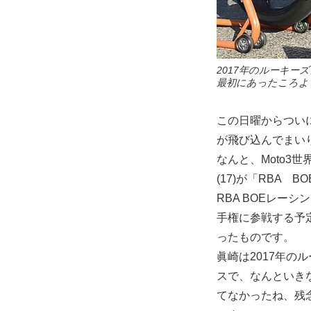
2017年のルーキ
最初にあったころよ
この日曜からついに
が飛び込んでまい
なんと、Moto3世
(17)が「RBA
RBA BOEレー
手権に参戦する予
ったものです。
眞崎は2017年の
スで、なんといき
てなかったね、残