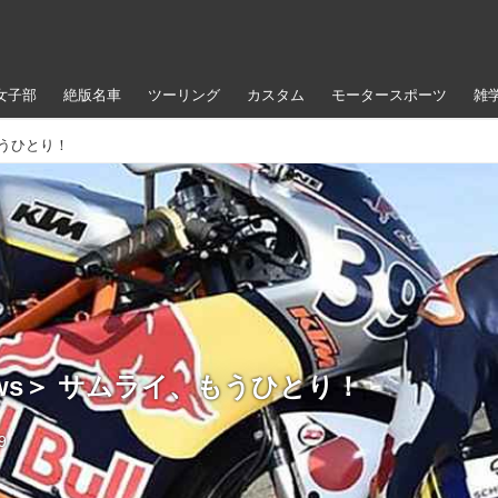
女子部
絶版名車
ツーリング
カスタム
モータースポーツ
雑
もうひとり！
News＞ サムライ、もうひとり！
9