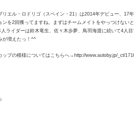
リエル・ロドリゴ（スペイン・21）は2014年デビュー、17年
ョンを2回獲ってますね。まずはチームメイトをやっつけない
日本人ライダーは鈴木竜生、佐々木歩夢、鳥羽海渡に続いて4人
が増えたっ！^^
カップの模様についてはこちらへ→
http://www.autoby.jp/_ct/17
9