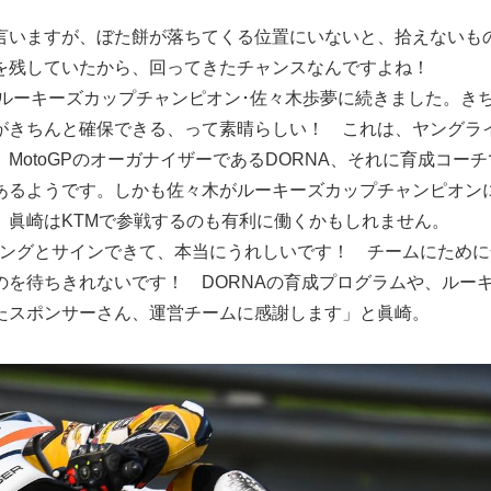
言いますが、ぼた餅が落ちてくる位置にいないと、拾えないも
を残していたから、回ってきたチャンスなんですよね！
年のルーキーズカップチャンピオン･佐々木歩夢に続きました。き
がきちんと確保できる、って素晴らしい！ これは、ヤングラ
MotoGPのオーガナイザーであるDORNA、それに育成コー
あるようです。しかも佐々木がルーキーズカップチャンピオン
、眞崎はKTMで参戦するのも有利に働くかもしれません。
レーシングとサインできて、本当にうれしいです！ チームにため
のを待ちきれないです！ DORNAの育成プログラムや、ルー
たスポンサーさん、運営チームに感謝します」と眞崎。