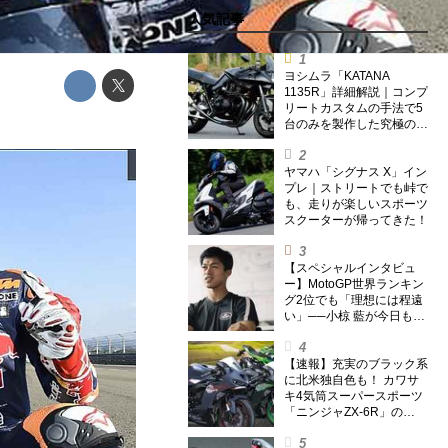
人気記事
ヨシムラ「KATANA
1135R」詳細解説｜コンプ
リートカスタムの手法で5
台のみを製作した究極の銘
刀【ヨシムラ伝】
ヤマハ「シグナス X」イン
プレ｜ストリートでも峠で
も、走りが楽しいスポーツ
スクーターが帰ってきた！
【スペシャルインタビュ
ー】MotoGP世界ランキン
グ2位でも「理想には程遠
い」──小椋 藍が今日も走
り続ける理由
【速報】充実のブラック系
に北米独自色も！ カワサ
キ4気筒スーパースポーツ
「ニンジャZX-6R」の
2027年モデルを発表、2気
筒ニンジャも出たよ【海