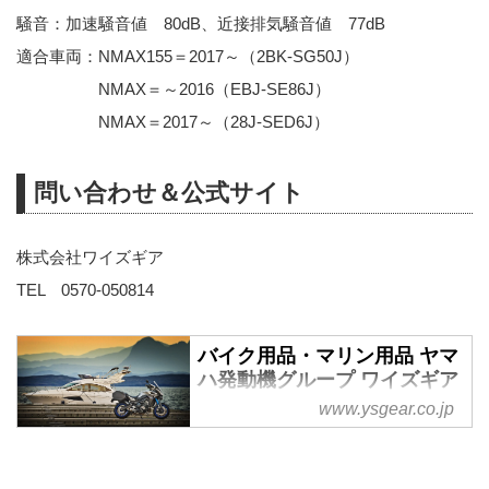
騒音：加速騒音値 80dB、近接排気騒音値 77dB
適合車両：NMAX155＝2017～（2BK-SG50J）
NMAX＝～2016（EBJ-SE86J）
NMAX＝2017～（28J-SED6J）
問い合わせ＆公式サイト
株式会社ワイズギア
TEL 0570-050814
バイク用品・マリン用品 ヤマ
ハ発動機グループ ワイズギア
www.ysgear.co.jp
ヤマハ発動機グループワイズギ
ア。バイクパーツ、マリン用品、
PAS/YPJ用品をご紹介