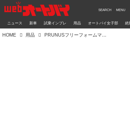
ニュース
新車
試乗インプレ
用品
オートバイ女子部
絶
HOME
用品
PRUNUSフリーフォームマフラー NMAX125/155