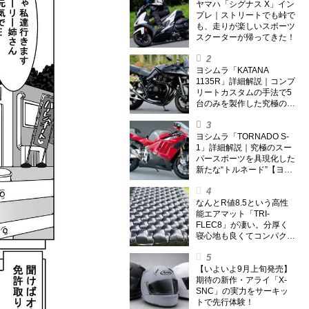
ヤマハ「シグナス X」イン
プレ｜ストリートでも峠で
も、走りが楽しいスポーツ
スクーターが帰ってきた！
ヨシムラ「KATANA
1135R」詳細解説｜コンプ
リートカスタムの手法で5
台のみを製作した究極の銘
刀【ヨシムラ伝】
ヨシムラ「TORNADO S-
1」詳細解説｜究極のスー
パースポーツを具現化した
新たな“トルネード”【ヨシ
ムラ伝】
なんとR値8.5という高性
能エアマット「TRI-
FLEC8」が凄い。分厚く
寝心地も良くてコンパクト
なオールシーズン対応マッ
トを試してみた〈若林浩志
のスーパー・カブカブ・ダ
【いよいよ9月上旬発売】
イアリーズ Vol.385〉
期待の新作・アライ「X-
SNC」の実力をサーキッ
トで先行体験！