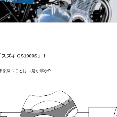
トバイ編集部
ズキ GS1000S」！
味を持つことは…是か非か!?