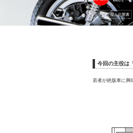
webオー
バイク擬人化菌書
今回の主役は「ス
若者が絶版車に興