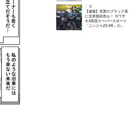
【速報】充実のブラック系
に北米独自色も！ カワサ
キ4気筒スーパースポーツ
「ニンジャZX-6R」の
2027年モデルを発表、2気
筒ニンジャも出たよ【海
外】