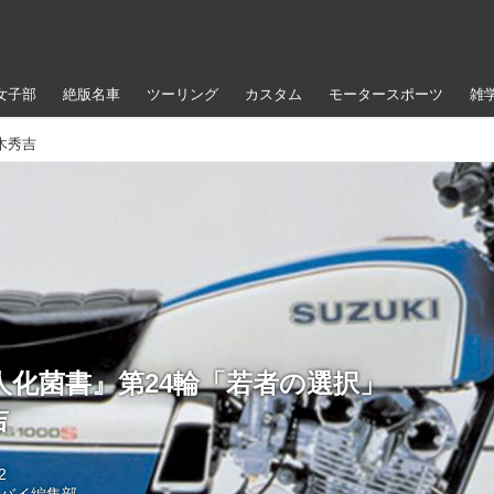
女子部
絶版名車
ツーリング
カスタム
モータースポーツ
雑
木秀吉
人化菌書』第24輪「若者の選択」
吉
2