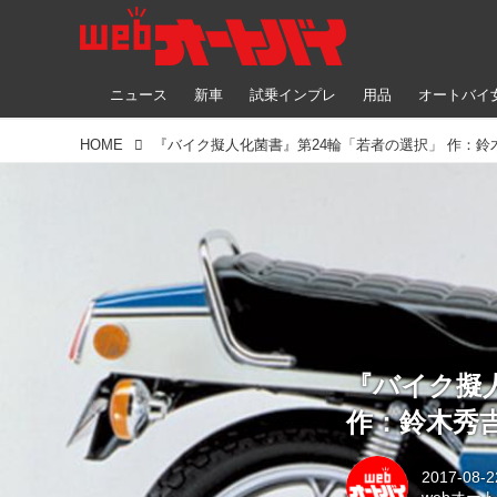
ニュース
新車
試乗インプレ
用品
オートバイ
HOME
『バイク擬人化菌書』第24輪「若者の選択」 作：鈴
『バイク擬
作：鈴木秀
2017-08-2