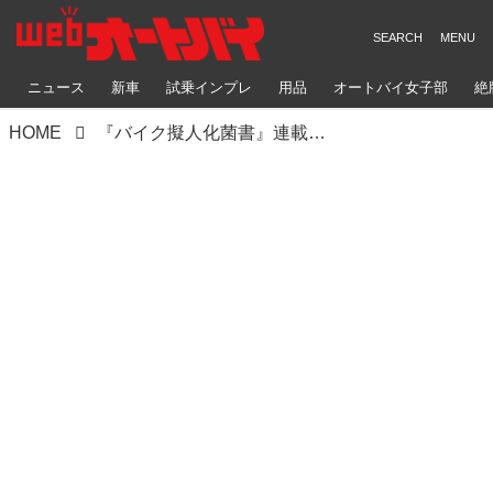
ニュース
新車
試乗インプレ
用品
オートバイ女子部
絶
HOME
『バイク擬人化菌書』連載版「ジャンクカタナは夢を見る」 第11輪 作：鈴木秀吉