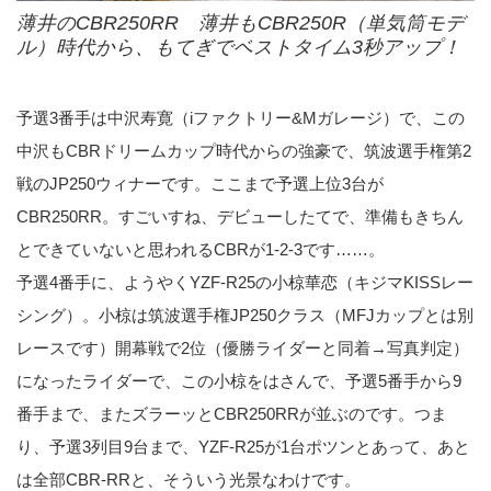
薄井のCBR250RR 薄井もCBR250R（単気筒モデ
ル）時代から、もてぎでベストタイム3秒アップ！
予選3番手は中沢寿寛（iファクトリー&Mガレージ）で、この
中沢もCBRドリームカップ時代からの強豪で、筑波選手権第2
戦のJP250ウィナーです。ここまで予選上位3台が
CBR250RR。すごいすね、デビューしたてで、準備もきちん
とできていないと思われるCBRが1-2-3です……。
予選4番手に、ようやくYZF-R25の小椋華恋（キジマKISSレー
シング）。小椋は筑波選手権JP250クラス（MFJカップとは別
レースです）開幕戦で2位（優勝ライダーと同着→写真判定）
になったライダーで、この小椋をはさんで、予選5番手から9
番手まで、またズラーッとCBR250RRが並ぶのです。つま
り、予選3列目9台まで、YZF-R25が1台ポツンとあって、あと
は全部CBR-RRと、そういう光景なわけです。