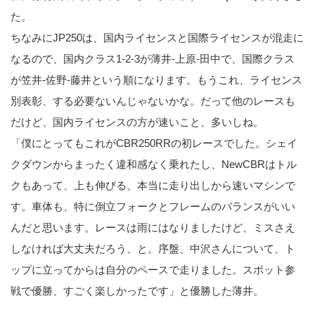
た。
ちなみにJP250は、国内ライセンスと国際ライセンスが混走に
なるので、国内クラス1-2-3が薄井-上原-田中で、国際クラス
が笠井-佐野-藤井という順になります。もうこれ、ライセンス
別表彰、する必要ないんじゃないかな。だって他のレースも
だけど、国内ライセンスの方が速いこと、多いしね。
「僕にとってもこれがCBR250RRの初レースでした。シェイ
クダウンからまったく違和感なく乗れたし、NewCBRはトル
クもあって、上も伸びる、本当に走り出しから速いマシンで
す。車体も、特に倒立フォークとフレームのバランスがいい
んだと思います。レースは雨にはなりましたけど、ミスさえ
しなければ大丈夫だろう、と。序盤、中沢さんについて、ト
ップに立ってからは自分のペースで走りました。スポット参
戦で優勝、すごく楽しかったです」と優勝した薄井。