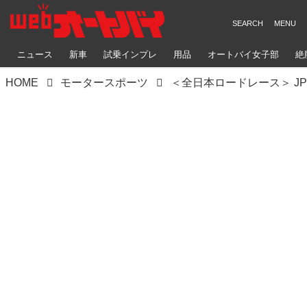
ニュース
新車
試乗インプレ
用品
オートバイ女子部
絶
HOME
モータースポーツ