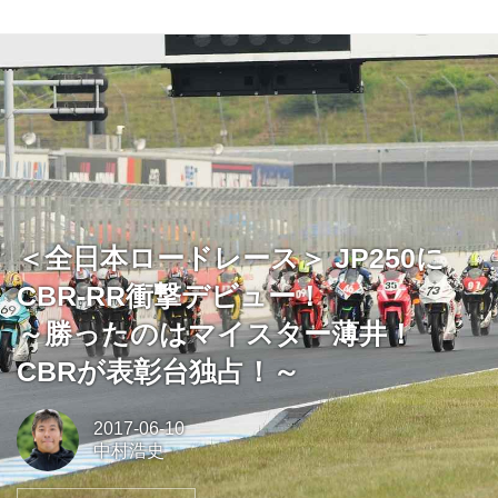
＜全日本ロードレース＞ JP250に
CBR-RR衝撃デビュー！
～勝ったのはマイスター薄井！
CBRが表彰台独占！～
2017-06-10
中村浩史