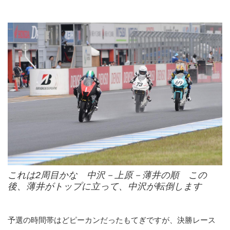
これは2周目かな 中沢－上原－薄井の順 この
後、薄井がトップに立って、中沢が転倒します
予選の時間帯はどピーカンだったもてぎですが、決勝レース