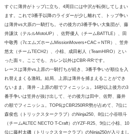
すぐに薄井がトップに立ち、4周目には中沢が転倒してしまい
ます。これで3番手以降のライダーが少し離れて、トップ争い
は薄井vs大原の一騎打ち。その後方の3番手争い大集団が、藤
井謙汰（テルルMotoUP）、佐野優人（チームBATTLE）、田
中敬秀（7cエムズホームMissionMovers+CAC＝NTR）、笠井
悠太（チームTECH2）、小椋、成田彬人（TeamHIRO）とい
った面々。ここでも、カレン以外はCBR-RRです。
レースは薄井vs上原の一騎打ちが続き、3番手争いが順位を入
れ替えまくる激戦。結局、上原は薄井を捕まえることができ
ないまま、薄井－上原の順でフィニッシュ。16秒以上後方の3
番手争いは笠井が抜け出して、その後方は田中、佐野、藤井
の順でフィニッシュ。TOP6はCBR250RR勢が占めて、7位に
森俊也（トリックスタークラブ）のNinja250、8位に小谷咲斗
（チームALTEC NECTO T-Craft）のYZF-R25、9位に小椋、10
位に藤村太磯（トリックスタークラブ）のNinja250が入りまし