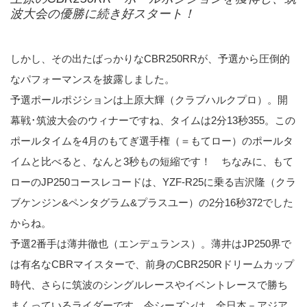
波大会の優勝に続き好スタート！
しかし、その出たばっかりなCBR250RRが、予選から圧倒的
なパフォーマンスを披露しました。
予選ポールポジションは上原大輝（クラブハルクプロ）。開
幕戦･筑波大会のウィナーですね、タイムは2分13秒355。この
ポールタイムを4月のもてぎ選手権（＝もてロー）のポールタ
イムと比べると、なんと3秒もの短縮です！ ちなみに、もて
ローのJP250コースレコードは、YZF-R25に乗る吉沢隆（クラ
ブケンジン&ペンタグラム&プラスユー）の2分16秒372でした
からね。
予選2番手は薄井徹也（エンデュランス）。薄井はJP250界で
は有名なCBRマイスターで、前身のCBR250Rドリームカップ
時代、さらに筑波のシングルレースやイベントレースで勝ち
まくっているライダーです。今シーズンは、全日本－アジア