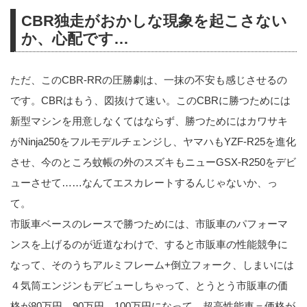
CBR独走がおかしな現象を起こさない
か、心配です…
ただ、このCBR-RRの圧勝劇は、一抹の不安も感じさせるの
です。CBRはもう、図抜けて速い。このCBRに勝つためには
新型マシンを用意しなくてはならず、勝つためにはカワサキ
がNinja250をフルモデルチェンジし、ヤマハもYZF-R25を進化
させ、今のところ蚊帳の外のスズキもニューGSX-R250をデビ
ューさせて……なんてエスカレートするんじゃないか、っ
て。
市販車ベースのレースで勝つためには、市販車のパフォーマ
ンスを上げるのが近道なわけで、すると市販車の性能競争に
なって、そのうちアルミフレーム+倒立フォーク、しまいには
４気筒エンジンもデビューしちゃって、とうとう市販車の価
格が80万円、90万円、100万円になって、超高性能車＝価格が