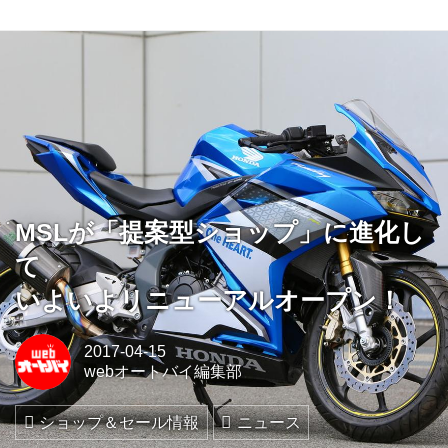
MSLが「提案型ショップ」に進化し
て
いよいよリニューアルオープン！
2017-04-15
webオートバイ編集部
ショップ＆セール情報
ニュース