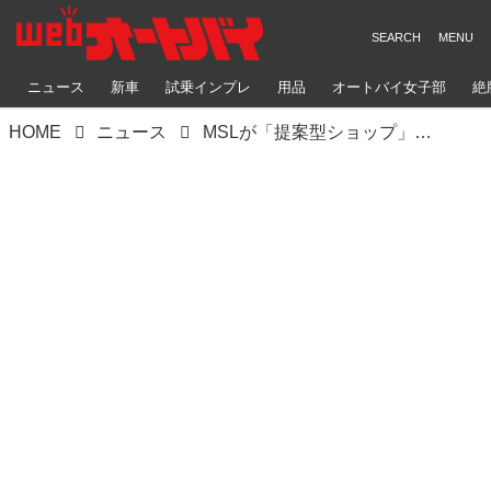
ニュース
新車
試乗インプレ
用品
オートバイ女子部
絶
HOME
ニュース
MSLが「提案型ショップ」に進化して いよいよリニューアルオープン！