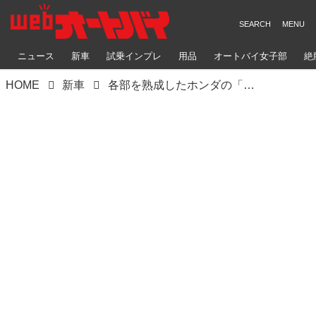
ニュース
新車
試乗インプレ
用品
オートバイ女子部
絶
HOME
新車
各部を熟成したホンダの「CRF250L」「CRF250M」が新発売！