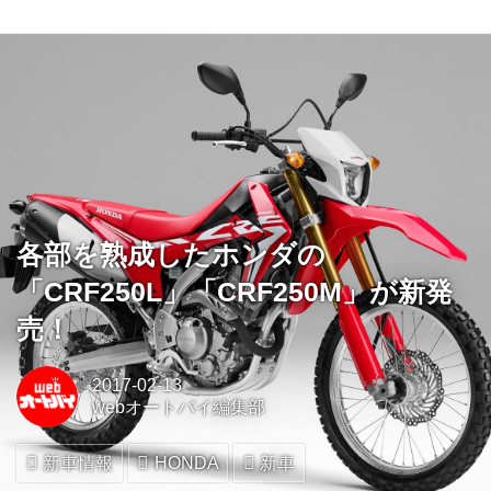
各部を熟成したホンダの
「CRF250L」「CRF250M」が新発
売！
2017-02-13
webオートバイ編集部
新車情報
HONDA
新車