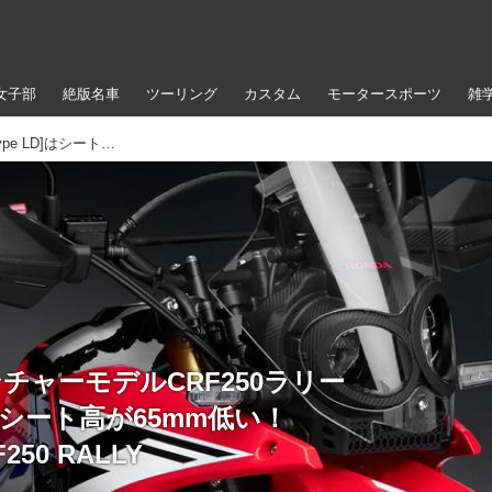
女子部
絶版名車
ツーリング
カスタム
モータースポーツ
雑
250アドベンチャーモデルCRF250ラリー [Type LD]はシート高が65mm低い！ HONDA CRF250 RALLY
ンチャーモデルCRF250ラリー
D]はシート高が65mm低い！
250 RALLY