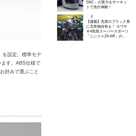
SNC」の実力をサーキッ
トで先行体験！
【速報】充実のブラック系
に北米独自色も！ カワサ
キ4気筒スーパースポーツ
「ニンジャZX-6R」の
2027年モデルを発表、2気
筒ニンジャも出たよ【海
外】
D」を設定。標準モデ
ます。ABS仕様で
で、お好みで選ぶこと