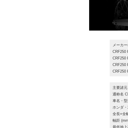
メーカー
CRF250
CRF250
CRF250
CRF250
主要諸元
通称名 CR
車名・型
ホンダ・2
全長×全幅×
軸距 (mm)
最低地上高 