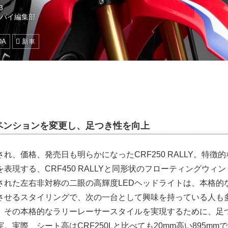
3
トバイ編集部
DA
新車
ペンションを変更し、足つき性を向上
、価格、発売日も明らかになったCRF250 RALLY。特徴
表現する、CRF450 RALLYと同形状のフローティングウィ
された左右非対称の二眼の高輝度LEDヘッドライトは、本格的な
させるスタイリングで、次の一台として興味を持っている人も
、その本格的なラリーレーサースタイルを実現するために、足
。実際、シート高はCRF250Lと比べても20mm高い895mm