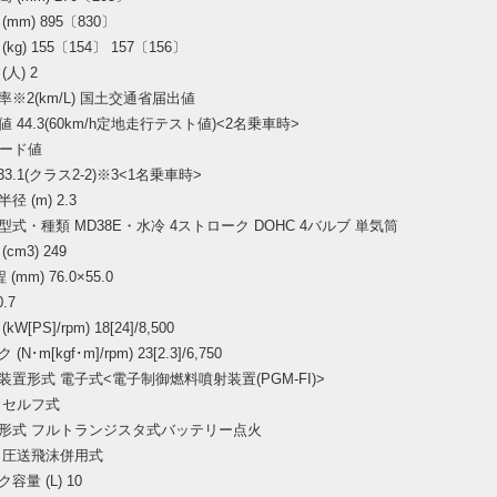
mm) 895〔830〕
kg) 155〔154〕 157〔156〕
人) 2
※2(km/L) 国土交通省届出値
 44.3(60km/h定地走行テスト値)<2名乗車時>
モード値
33.1(クラス2-2)※3<1名乗車時>
 (m) 2.3
式・種類 MD38E・水冷 4ストローク DOHC 4バルブ 単気筒
cm3) 249
(mm) 76.0×55.0
.7
W[PS]/rpm) 18[24]/8,500
N･m[kgf･m]/rpm) 23[2.3]/6,750
置形式 電子式<電子制御燃料噴射装置(PGM-FI)>
 セルフ式
形式 フルトランジスタ式バッテリー点火
 圧送飛沫併用式
容量 (L) 10