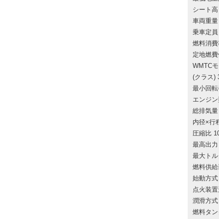
シート高 (
車両重量 (
乗車定員 (
燃料消費率
定地燃費値
WMTC
(クラス) 
最小回転半径
エンジン型
総排気量 (
内径×行程 
圧縮比 10
最高出力 (k
最大トルク (
燃料供給装
始動方式
点火装置
潤滑方式
燃料タンク